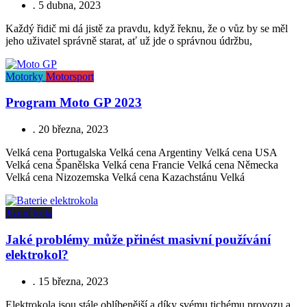
.
5 dubna, 2023
Každý řidič mi dá jistě za pravdu, když řeknu, že o vůz by se měl
jeho uživatel správně starat, ať už jde o správnou údržbu,
Motorky
Motorsport
Program Moto GP 2023
.
20 března, 2023
Velká cena Portugalska Velká cena Argentiny Velká cena USA
Velká cena Španělska Velká cena Francie Velká cena Německa
Velká cena Nizozemska Velká cena Kazachstánu Velká
Jízdní kola
Jaké problémy může přinést masivní používání
elektrokol?
.
15 března, 2023
Elektrokola jsou stále oblíbenější a díky svému tichému provozu a