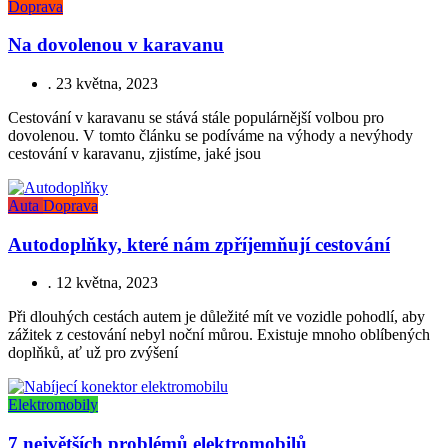
Doprava
Na dovolenou v karavanu
.
23 května, 2023
Cestování v karavanu se stává stále populárnější volbou pro
dovolenou. V tomto článku se podíváme na výhody a nevýhody
cestování v karavanu, zjistíme, jaké jsou
Auta
Doprava
Autodoplňky, které nám zpříjemňují cestování
.
12 května, 2023
Při dlouhých cestách autem je důležité mít ve vozidle pohodlí, aby
zážitek z cestování nebyl noční můrou. Existuje mnoho oblíbených
doplňků, ať už pro zvýšení
Elektromobily
7 největších problémů elektromobilů