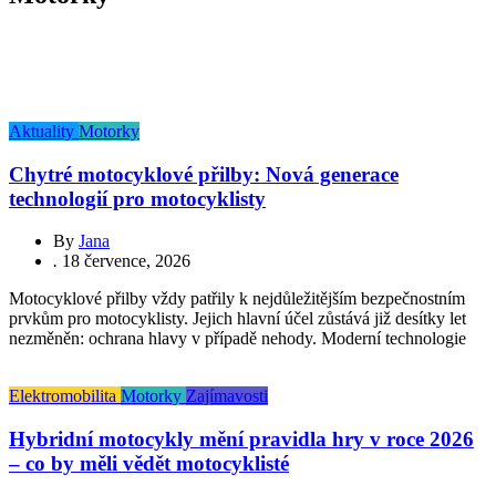
Aktuality
Motorky
Chytré motocyklové přilby: Nová generace
technologií pro motocyklisty
By
Jana
.
18 července, 2026
Motocyklové přilby vždy patřily k nejdůležitějším bezpečnostním
prvkům pro motocyklisty. Jejich hlavní účel zůstává již desítky let
nezměněn: ochrana hlavy v případě nehody. Moderní technologie
Elektromobilita
Motorky
Zajímavosti
Hybridní motocykly mění pravidla hry v roce 2026
– co by měli vědět motocyklisté