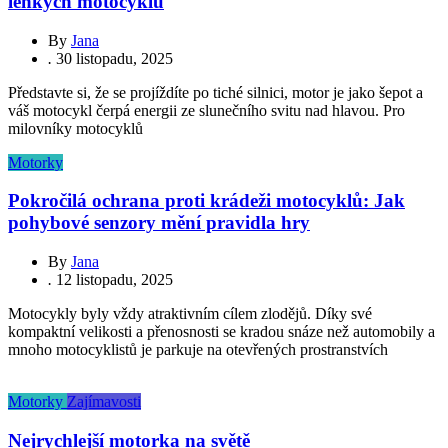
lehkých motocyklů
By
Jana
.
30 listopadu, 2025
Představte si, že se projíždíte po tiché silnici, motor je jako šepot a
váš motocykl čerpá energii ze slunečního svitu nad hlavou. Pro
milovníky motocyklů
Motorky
Pokročilá ochrana proti krádeži motocyklů: Jak
pohybové senzory mění pravidla hry
By
Jana
.
12 listopadu, 2025
Motocykly byly vždy atraktivním cílem zlodějů. Díky své
kompaktní velikosti a přenosnosti se kradou snáze než automobily a
mnoho motocyklistů je parkuje na otevřených prostranstvích
Motorky
Zajímavosti
Nejrychlejší motorka na světě