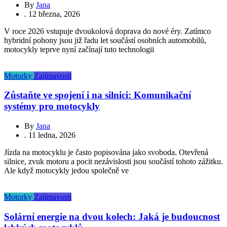
By
Jana
.
12 března, 2026
V roce 2026 vstupuje dvoukolová doprava do nové éry. Zatímco
hybridní pohony jsou již řadu let součástí osobních automobilů,
motocykly teprve nyní začínají tuto technologii
Motorky
Zajímavosti
Zůstaňte ve spojení i na silnici: Komunikační
systémy pro motocykly
By
Jana
.
11 ledna, 2026
Jízda na motocyklu je často popisována jako svoboda. Otevřená
silnice, zvuk motoru a pocit nezávislosti jsou součástí tohoto zážitku.
Ale když motocykly jedou společně ve
Motorky
Zajímavosti
Solární energie na dvou kolech: Jaká je budoucnost