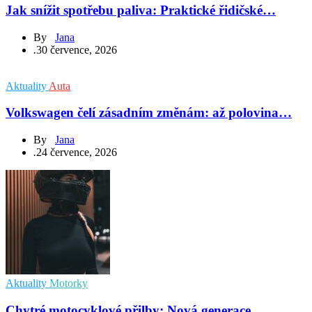
Jak snížit spotřebu paliva: Praktické řidičské…
By
Jana
.
30 července, 2026
Aktuality
Auta
Volkswagen čelí zásadním změnám: až polovina…
By
Jana
.
24 července, 2026
Aktuality
Motorky
Chytré motocyklové přilby: Nová generace