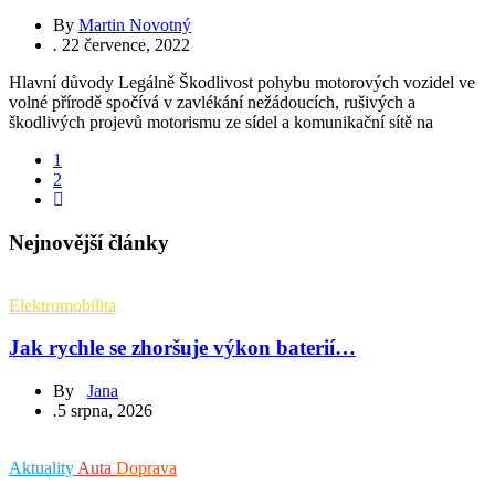
By
Martin Novotný
.
22 července, 2022
Hlavní důvody Legálně Škodlivost pohybu motorových vozidel ve
volné přírodě spočívá v zavlékání nežádoucích, rušivých a
škodlivých projevů motorismu ze sídel a komunikační sítě na
1
2
Nejnovější články
Elektromobilita
Jak rychle se zhoršuje výkon baterií…
By
Jana
.
5 srpna, 2026
Aktuality
Auta
Doprava