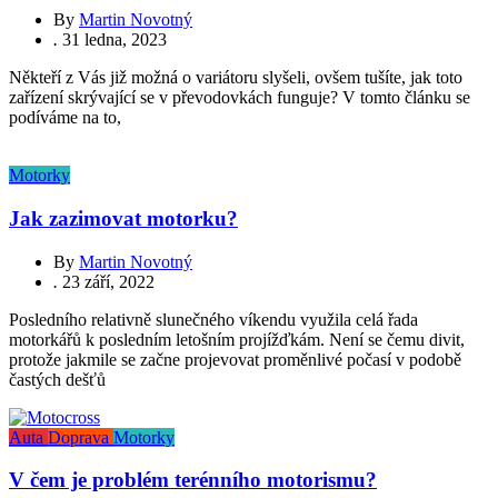
By
Martin Novotný
.
31 ledna, 2023
Někteří z Vás již možná o variátoru slyšeli, ovšem tušíte, jak toto
zařízení skrývající se v převodovkách funguje? V tomto článku se
podíváme na to,
Motorky
Jak zazimovat motorku?
By
Martin Novotný
.
23 září, 2022
Posledního relativně slunečného víkendu využila celá řada
motorkářů k posledním letošním projížďkám. Není se čemu divit,
protože jakmile se začne projevovat proměnlivé počasí v podobě
častých dešťů
Auta
Doprava
Motorky
V čem je problém terénního motorismu?