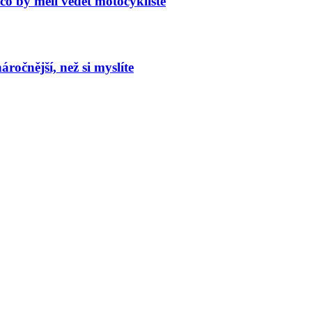
co by měli vědět motocyklisté
ročnější, než si myslíte