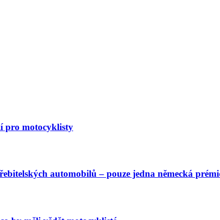
í pro motocyklisty
řebitelských automobilů – pouze jedna německá prémi