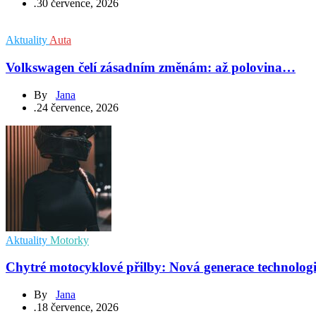
.
30 července, 2026
Aktuality
Auta
Volkswagen čelí zásadním změnám: až polovina…
By
Jana
.
24 července, 2026
Aktuality
Motorky
Chytré motocyklové přilby: Nová generace technolog
By
Jana
.
18 července, 2026