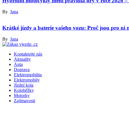
Hybridní motocykly mění pravidla hry v roce 2026 – 
By
Jana
Krátké jízdy a baterie vašeho vozu: Proč jsou pro ni ná
By
Jana
Kontaktujte nás
Aktuality
Auta
Doprava
Elektromobilita
Elektromobily
Jízdní kola
Koloběžky
Motorky
Zajímavosti
Copyright © 2022 Zakaz-Vjezdu.cz