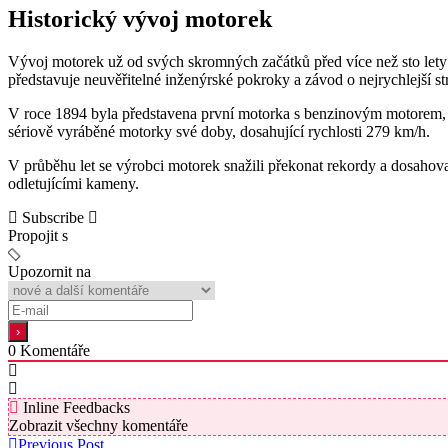
Historický vývoj motorek
Vývoj motorek už od svých skromných začátků před více než sto lety 
představuje neuvěřitelné inženýrské pokroky a závod o nejrychlejší st
V roce 1894 byla představena první motorka s benzinovým motorem, k
sériově vyráběné motorky své doby, dosahující rychlosti 279 km/h.
V průběhu let se výrobci motorek snažili překonat rekordy a dosahovat
odletujícími kameny.
Subscribe
Propojit s
Upozornit na
0
Komentáře
Inline Feedbacks
Zobrazit všechny komentáře
Previous Post