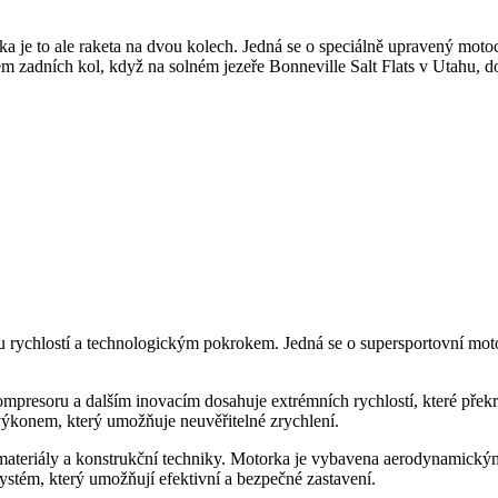
ka je to ale raketa na dvou kolech. Jedná se o speciálně upravený moto
 zadních kol, když na solném jezeře Bonneville Salt Flats v Utahu, do
 rychlostí a technologickým pokrokem. Jedná se o supersportovní motor
resoru a dalším inovacím dosahuje extrémních rychlostí, které překr
výkonem, který umožňuje neuvěřitelné zrychlení.
materiály a konstrukční techniky. Motorka je vybavena aerodynamický
systém, který umožňují efektivní a bezpečné zastavení.