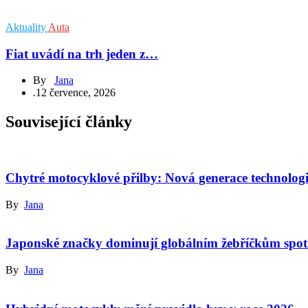
Aktuality
Auta
Fiat uvádí na trh jeden z…
By
Jana
.
12 července, 2026
Související články
Chytré motocyklové přilby: Nová generace technologi
By
Jana
Japonské značky dominují globálním žebříčkům spot
By
Jana