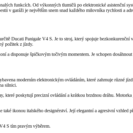
nalých funkcích. Od výkonných tlumičů po elektronické asistenční systém
bestii v garáži je největším snem snad každého milovníka rychlosti a ad
o určitě Ducati Panigale V4 S. Je to stroj, který spojuje bezkonkurenčn
ný požitek z jízdy.
í a disponuje špičkovým točivým momentem. Je schopen dosáhnout ext
ybavena moderním elektronickým ovládáním, které zahrnuje různé jízdn
a silnici.
 které poskytují precizní ovládání a krátkou brzdnou dráhu. Motorka 
aké ikonou italského designérství. Její elegantní a agresivní vzhled 
le V4 S tím pravým výběrem.