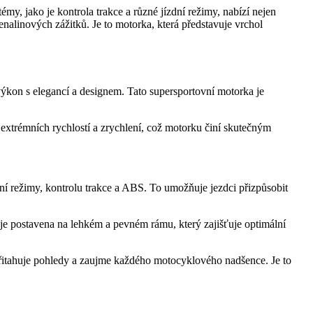
y, jako je kontrola trakce a různé jízdní režimy, nabízí nejen
renalinových zážitků. Je to motorka, která představuje vrchol
í výkon s elegancí a designem. Tato supersportovní motorka je
rémních rychlostí a zrychlení, což motorku činí skutečným
í režimy, kontrolu trakce a ABS. To umožňuje jezdci přizpůsobit
je postavena na lehkém a pevném rámu, který zajišťuje optimální
přitahuje pohledy a zaujme každého motocyklového nadšence. Je to