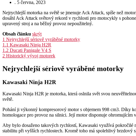
.
5 června, 2023
Nejrychlejší motorka na světě se jmenuje Ack Attack, spíše než motor
dosáhl Ack Attack světový rekord v rychlosti pro motocykly s pohonem
upravený stroj a na běžný provoz nepoužitelný.
Obsah článku
skrýt
1
Nejrychlejší sériově vyráběné motorky
1.1
Kawasaki Ninja H2R
1.2
Ducati Panigale V4 S
2
Historický vývoj motorek
Nejrychlejší sériově vyráběné motorky
Kawasaki Ninja H2R
Kawasaki Ninja H2R je motorka, která oslnila svět svou neuvěřitelnou
světě.
Pohání ji výkonný kompresorový motor s objemem 998 cm3. Díky komp
homologace pro provoz na silnici. Její motor disponuje ohromujícím 
Aby bylo dosaženo takových rychlostí, Kawasaki využívá pokročilé 
stabilitu při vyšších rychlostech. Kromě toho má spolehlivý brzdový 