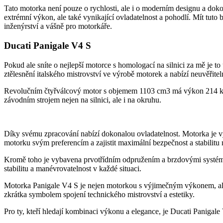
Tato motorka není pouze o rychlosti, ale i o moderním designu a doko
extrémní výkon, ale také vynikající ovladatelnost a pohodlí. Mít tuto 
inženýrství a vášně pro motorkáře.
Ducati Panigale V4 S
Pokud ale sníte o nejlepší motorce s homologací na silnici za mě je t
ztělesnění italského mistrovství ve výrobě motorek a nabízí neuvěřitel
Revolučním čtyřválcový motor s objemem 1103 cm3 má výkon 214 kon
závodním strojem nejen na silnici, ale i na okruhu.
Díky svému zpracování nabízí dokonalou ovladatelnost. Motorka je v
motorku svým preferencím a zajistit maximální bezpečnost a stabilitu n
Kromě toho je vybavena prvotřídním odpružením a brzdovými systémy,
stabilitu a manévrovatelnost v každé situaci.
Motorka Panigale V4 S je nejen motorkou s výjimečným výkonem, ale t
zkrátka symbolem spojení technického mistrovství a estetiky.
Pro ty, kteří hledají kombinaci výkonu a elegance, je Ducati Paniga