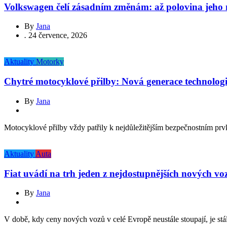
Volkswagen čelí zásadním změnám: až polovina jeho
By
Jana
.
24 července, 2026
Aktuality
Motorky
Chytré motocyklové přilby: Nová generace technologi
By
Jana
Motocyklové přilby vždy patřily k nejdůležitějším bezpečnostním prvk
Aktuality
Auta
Fiat uvádí na trh jeden z nejdostupnějších nových vo
By
Jana
V době, kdy ceny nových vozů v celé Evropě neustále stoupají, je stá