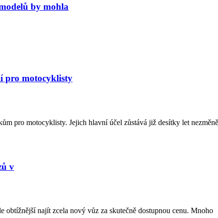
 modelů by mohla
í pro motocyklisty
ům pro motocyklisty. Jejich hlavní účel zůstává již desítky let nezměn
zů v
le obtížnější najít zcela nový vůz za skutečně dostupnou cenu. Mnoho