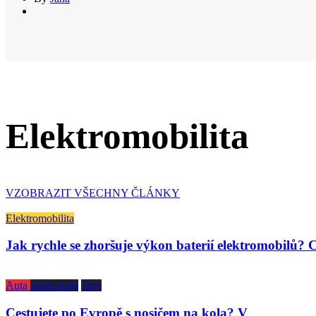
Elektromobilita
VZOBRAZIT VŠECHNY ČLÁNKY
Elektromobilita
Jak rychle se zhoršuje výkon baterií elektromobilů? 
Auta
Jízdní kola
Tipy
Cestujete po Evropě s nosičem na kola? V