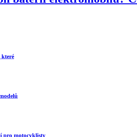
 které
 modelů
í pro motocyklisty