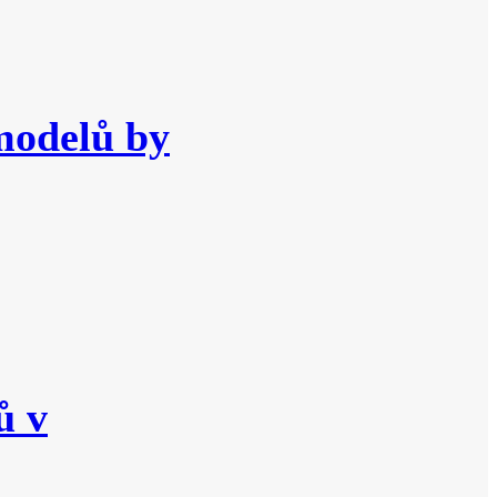
modelů by
ů v