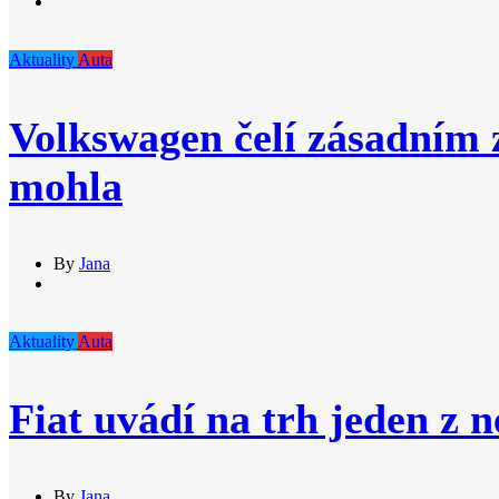
Aktuality
Auta
Volkswagen čelí zásadním
mohla
By
Jana
Aktuality
Auta
Fiat uvádí na trh jeden z 
By
Jana