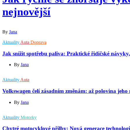
nejnovější
By
Jana
Aktuality
Auta
Doprava
Jak snížit spotřebu paliva: Praktické řidičské návyky,
By
Jana
Aktuality
Auta
Volkswagen čelí zásadním změnám: až polovina jeho
By
Jana
Aktuality
Motorky
Chytré motocyklové přilby: Nová generace technologi