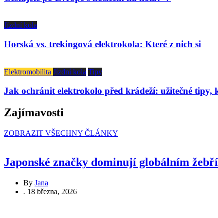
Jízdní kola
Horská vs. trekingová elektrokola: Které z nich si
Elektromobilita
Jízdní kola
Tipy
Jak ochránit elektrokolo před krádeží: užitečné tipy, 
Zajímavosti
ZOBRAZIT VŠECHNY ČLÁNKY
Japonské značky dominují globálním žebří
By
Jana
.
18 března, 2026