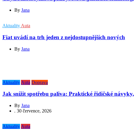
By
Jana
Aktuality
Auta
Fiat uvádí na trh jeden z nejdostupnějších nových
By
Jana
Aktuality
Auta
Doprava
Jak snížit spotřebu paliva: Praktické řidičské návyky, 
By
Jana
.
30 července, 2026
Aktuality
Auta