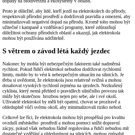
dopady na biodiverzitu a ekosystémy v oblasti.
Proto je důležité, aby lidé, kteří jezdí na elektrokolech do přírody,
respektovali přírodní prostředí a dodržovali pravidla a omezení, aby
minimalizovali negativní dopad na přírodu. Kromě toho mohou být
užitečné i kampaně a vzdělávací programy, které zdůrazňují
důležitost ochrany přírodních oblastí a ukazují, jak elektrokola
mohou být používána udržitelně.
S větrem o závod létá každý jezdec
Nakonec by mohla být nebezpečným faktorem také nadměrná
rychlost. Pokud řidiči elektrokol nebudou dodržovat rychlostní
limity, mohlo by to vést k nebezpečným situacím na silnicích. Je
třeba si uvědomit, že elektrokola jsou relativně svižná a mohou
dosahovat vysokých rychlostí zejména na sjezdech. Nezkušený
cyklista, který nemá přehled o pravidlech silničního provozu tak
může být skutečnou hrozbou nejen pro sebe, ale i své okolí.
Uživatelé elektrokol by měli být opatrní, chovat se prozíravě a
ohleduplně vůči svému okolí, aby minimalizovali riziko nehod.
Celkově lze říci, že elektrokola mohou být prospěšná pro kvalitu
ovzduší městského prostředí a mohou pomoci snížit dopravní
zácpy, pokud však nebudou řádně regulována a řidiči nebudou mít
dostatečné vzdělání a ohleduplnost na silnicích, mohou způsobit