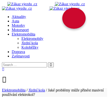
Aktuality
Auta
Motorky
Motorsport
Elektromobilita
Elektromobily
Jízdní kola
Koloběžky
Doprava
Zajímavosti
Elektromobilita
/
Jízdní kola
/
Jaké problémy může přinést masivní
používání elektrokol?