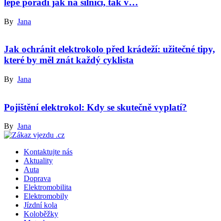
lépe poradí jak na silnici, tak v…
By
Jana
Jak ochránit elektrokolo před krádeží: užitečné tipy,
které by měl znát každý cyklista
By
Jana
Pojištění elektrokol: Kdy se skutečně vyplatí?
By
Jana
Kontaktujte nás
Aktuality
Auta
Doprava
Elektromobilita
Elektromobily
Jízdní kola
Koloběžky