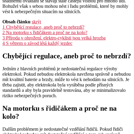
snadnému ovládání se stávají stále častější volbou pro mnoho lidí.
Bohužel však s sebou mohou nést i řadu problémů, které by mohly
vést k nebezpečným situacím na silnicích.
Obsah článku
skrýt
1
Chybějící regulace, aneb proč to nebrzdí?
2
Na motorku s řidičákem a proč ne na kolo?
3
Příroda v ohrožení. elektro-cyklisti jsou velká hrozba
4
S větrem o závod létá každý jezdec
Chybějící regulace, aneb proč to nebrzdí?
Jedním z hlavních problémů je nedostatečná regulace výroby
elektrokol. Pokud nebudou elektrokola navržena správně a nebudou
mít kvalitní baterie a brzdy, může to vést k nehodám na silnicích. Je
třeba zajistit, aby elektrokola byla vyráběna podle přísných
standardů a aby byla pravidelně testována, aby se minimalizovalo
riziko nebezpečných poruch.
Na motorku s řidičákem a proč ne na
kolo?
Dalším problémem je nedostatečné vzdělání řidičů. Pokud řidiči