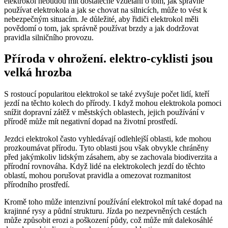
elektrokol nebudou mít dostatečné vzdělání o tom, jak správně
používat elektrokola a jak se chovat na silnicích, může to vést k
nebezpečným situacím. Je důležité, aby řidiči elektrokol měli
povědomí o tom, jak správně používat brzdy a jak dodržovat
pravidla silničního provozu.
Příroda v ohrožení. elektro-cyklisti jsou
velká hrozba
S rostoucí popularitou elektrokol se také zvyšuje počet lidí, kteří
jezdí na těchto kolech do přírody. I když mohou elektrokola pomoci
snížit dopravní zátěž v městských oblastech, jejich používání v
přírodě může mít negativní dopad na životní prostředí.
Jezdci elektrokol často vyhledávají odlehlejší oblasti, kde mohou
prozkoumávat přírodu. Tyto oblasti jsou však obvykle chráněny
před jakýmkoliv lidským zásahem, aby se zachovala biodiverzita a
přírodní rovnováha. Když lidé na elektrokolech jezdí do těchto
oblastí, mohou porušovat pravidla a omezovat rozmanitost
přírodního prostředí.
Kromě toho může intenzivní používání elektrokol mít také dopad na
krajinné rysy a půdní strukturu. Jízda po nezpevněných cestách
může způsobit erozi a poškození půdy, což může mít dalekosáhlé