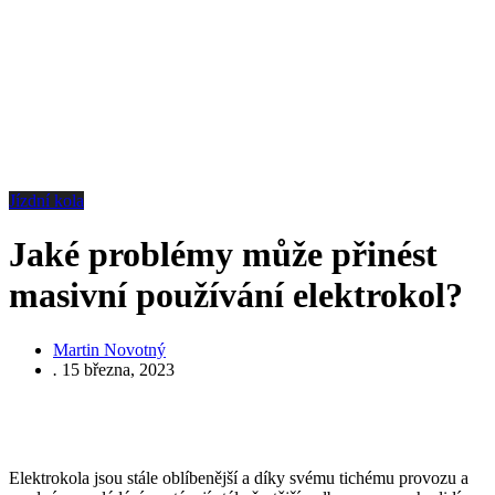
Jízdní kola
Jaké problémy může přinést
masivní používání elektrokol?
Martin Novotný
.
15 března, 2023
Elektrokola jsou stále oblíbenější a díky svému tichému provozu a