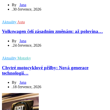
By
Jana
.
30 července, 2026
Aktuality
Auta
Volkswagen čelí zásadním změnám: až polovina…
By
Jana
.
24 července, 2026
Aktuality
Motorky
Chytré motocyklové přilby: Nová generace
technologií…
By
Jana
.
18 července, 2026