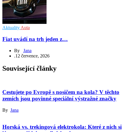
Aktuality
Auta
Fiat uvádí na trh jeden z…
By
Jana
.
12 července, 2026
Související články
Cestujete po Evropě s nosičem na kola? V těchto
zemích jsou povinné speciální výstražné značky
By
Jana
Horská vs. trekingová elektrokola: Které z nich si