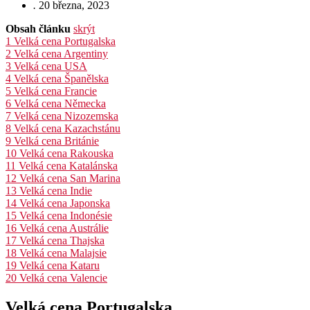
.
20 března, 2023
Obsah článku
skrýt
1
Velká cena Portugalska
2
Velká cena Argentiny
3
Velká cena USA
4
Velká cena Španělska
5
Velká cena Francie
6
Velká cena Německa
7
Velká cena Nizozemska
8
Velká cena Kazachstánu
9
Velká cena Británie
10
Velká cena Rakouska
11
Velká cena Katalánska
12
Velká cena San Marina
13
Velká cena Indie
14
Velká cena Japonska
15
Velká cena Indonésie
16
Velká cena Austrálie
17
Velká cena Thajska
18
Velká cena Malajsie
19
Velká cena Kataru
20
Velká cena Valencie
Velká cena Portugalska