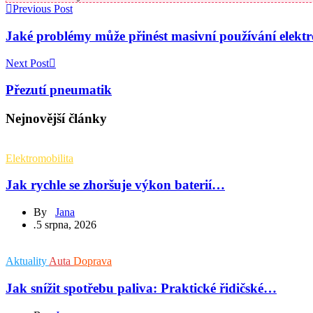
Previous Post
Jaké problémy může přinést masivní používání elekt
Next Post
Přezutí pneumatik
Nejnovější články
Elektromobilita
Jak rychle se zhoršuje výkon baterií…
By
Jana
.
5 srpna, 2026
Aktuality
Auta
Doprava
Jak snížit spotřebu paliva: Praktické řidičské…