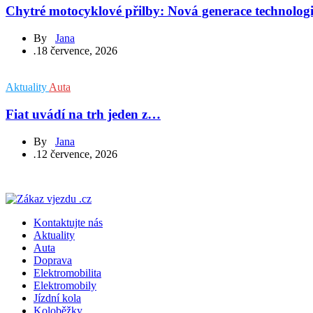
Chytré motocyklové přilby: Nová generace technolog
By
Jana
.
18 července, 2026
Aktuality
Auta
Fiat uvádí na trh jeden z…
By
Jana
.
12 července, 2026
Kontaktujte nás
Aktuality
Auta
Doprava
Elektromobilita
Elektromobily
Jízdní kola
Koloběžky