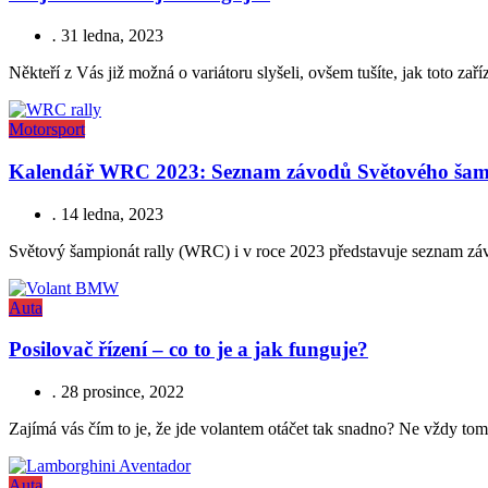
.
31 ledna, 2023
Někteří z Vás již možná o variátoru slyšeli, ovšem tušíte, jak toto z
Motorsport
Kalendář WRC 2023: Seznam závodů Světového šamp
.
14 ledna, 2023
Světový šampionát rally (WRC) i v roce 2023 představuje seznam závod
Auta
Posilovač řízení – co to je a jak funguje?
.
28 prosince, 2022
Zajímá vás čím to je, že jde volantem otáčet tak snadno? Ne vždy tomu
Auta