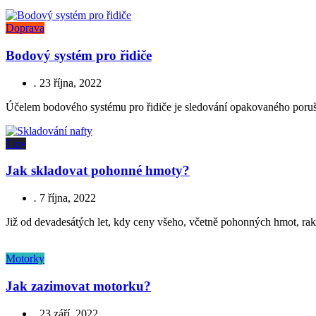
Doprava
Bodový systém pro řidiče
.
23 října, 2022
Účelem bodového systému pro řidiče je sledování opakovaného poruše
Tipy
Jak skladovat pohonné hmoty?
.
7 října, 2022
Již od devadesátých let, kdy ceny všeho, včetně pohonných hmot, rake
Motorky
Jak zazimovat motorku?
.
23 září, 2022