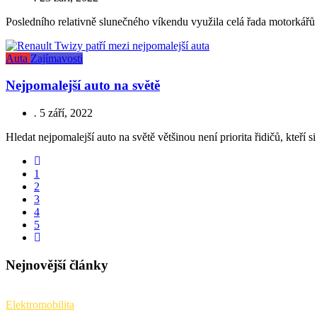
Posledního relativně slunečného víkendu využila celá řada motorkářů
Auta
Zajímavosti
Nejpomalejší auto na světě
.
5 září, 2022
Hledat nejpomalejší auto na světě většinou není priorita řidičů, kteří s
1
2
3
4
5
Nejnovější články
Elektromobilita