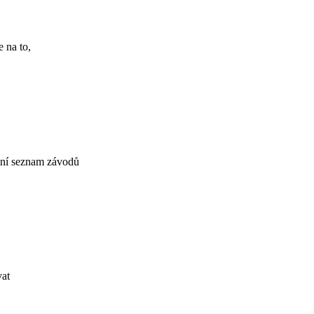
 na to,
ální seznam závodů
vat