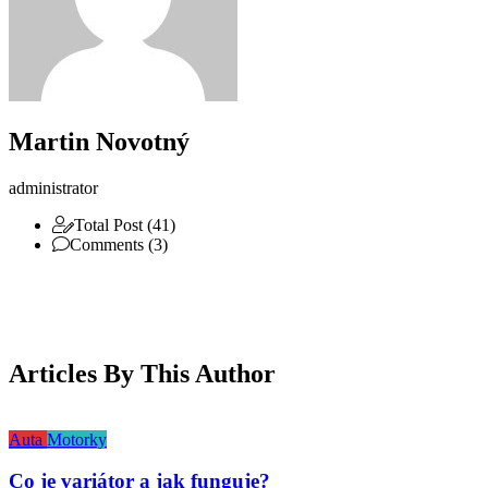
Martin Novotný
administrator
Total Post (41)
Comments (3)
Articles By This Author
Auta
Motorky
Co je variátor a jak funguje?