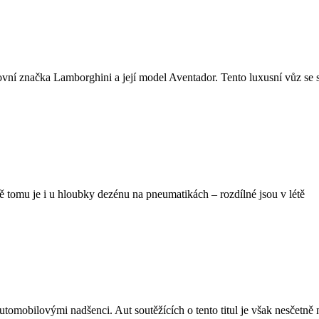
rtovní značka Lamborghini a její model Aventador. Tento luxusní vůz se 
ně tomu je i u hloubky dezénu na pneumatikách – rozdílné jsou v létě
 automobilovými nadšenci. Aut soutěžících o tento titul je však nesčet