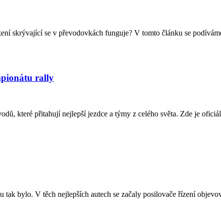
ařízení skrývající se v převodovkách funguje? V tomto článku se podíváme
ionátu rally
ů, které přitahují nejlepší jezdce a týmy z celého světa. Zde je ofici
 tak bylo. V těch nejlepších autech se začaly posilovače řízení objevo