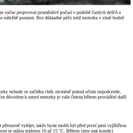
 se začne projevovat proměnlivé počasí v podobě častých dešťů a
u náležitě postarat. Bez důkladné péče totiž motorka v zimě hodně
orky nebude ze začátku chtít, nicméně pokud očistu nepodceníte,
dným důvodem k umytí motorky je vaše čistota během provádění další
 přirozeně vybíjet, takže byste mohli být před první jarní vyjížďkou
stnost se stálou teplotou 10 až 15 °C. Během zimy pak kondici