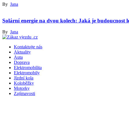
By
Jana
Solární energie na dvou kolech: Jaká je budoucnost
By
Jana
Kontaktujte nás
Aktuality
Auta
Doprava
Elektromobilita
Elektromobily
Jízdní kola
Koloběžky
Motorky
Zajímavosti
Copyright © 2022 Zakaz-Vjezdu.cz