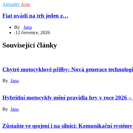
Aktuality
Auta
Fiat uvádí na trh jeden z…
By
Jana
.
12 července, 2026
Související články
Chytré motocyklové přilby: Nová generace technologi
By
Jana
Hybridní motocykly mění pravidla hry v roce 2026 – 
By
Jana
Zůstaňte ve spojení i na silnici: Komunikační systém