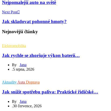
Nejpomalejší auto na světě
Next Post
Jak skladovat pohonné hmoty?
Nejnovější články
Elektromobilita
Jak rychle se zhoršuje výkon baterií…
By
Jana
.
5 srpna, 2026
Aktuality
Auta
Doprava
Jak snížit spotřebu paliva: Praktické řidičské…
By
Jana
.
30 července, 2026