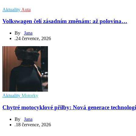
Aktuality
Auta
Volkswagen čelí zásadním změnám: až polovina…
By
Jana
.
24 července, 2026
Aktuality
Motorky
Chytré motocyklové přilby: Nová generace technolog
By
Jana
.
18 července, 2026