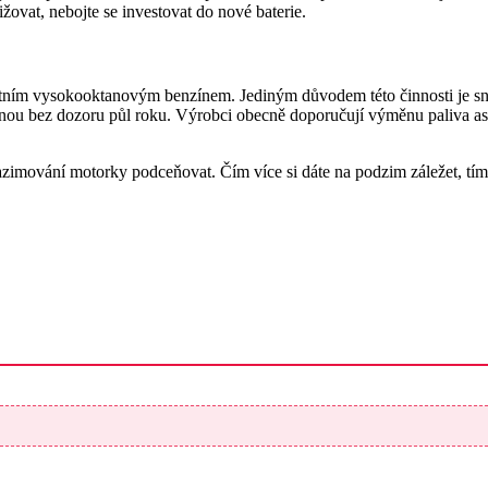
žovat, nebojte se investovat do nové baterie.
itním vysokooktanovým benzínem. Jediným důvodem této činnosti je sn
 bez dozoru půl roku. Výrobci obecně doporučují výměnu paliva asi p
zimování motorky podceňovat. Čím více si dáte na podzim záležet, tím j