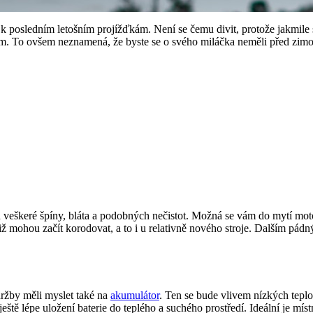
 k posledním letošním projížďkám. Není se čemu divit, protože jakmile
kem. To ovšem neznamená, že byste se o svého miláčka neměli před zimo
 veškeré špíny, bláta a podobných nečistot. Možná se vám do mytí mot
ž mohou začít korodovat, a to i u relativně nového stroje. Dalším pá
držby měli myslet také na
akumulátor
. Ten se bude vlivem nízkých teplot
eště lépe uložení baterie do teplého a suchého prostředí. Ideální je mí