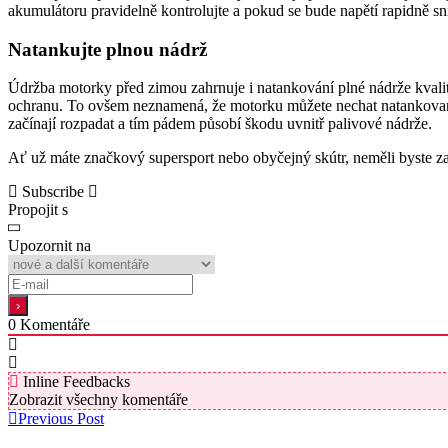
akumulátoru pravidelně kontrolujte a pokud se bude napětí rapidně sni
Natankujte plnou nádrž
Údržba motorky před zimou zahrnuje i natankování plné nádrže kval
ochranu. To ovšem neznamená, že motorku můžete nechat natankovanou
začínají rozpadat a tím pádem působí škodu uvnitř palivové nádrže.
Ať už máte značkový supersport nebo obyčejný skútr, neměli byste za
Subscribe
Propojit s
Upozornit na
0
Komentáře
Inline Feedbacks
Zobrazit všechny komentáře
Previous Post