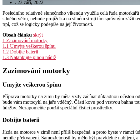
.
23 září, 2022
Posledního relativně slunečného víkendu využila celá řada motorkářů
silného větru, nebude projížďka na silném stroji tím správným zážit
trpí, což se logicky podepíše na její životnosti.
Obsah článku
skrýt
1
Zazimování motorky
1.1
Umyjte veškerou špínu
1.2
Dobijte baterii
1.3
Natankujte plnou nádrž
Zazimování motorky
Umyjte veškerou špínu
Příprava motorky na zimu by měla vždy začínat důkladnou očistou od
bude vám motocykl na jaře vděčný. Části kovu pod vrstvou bahna toti
údržby. Nezapomeňte použít speciální čisticí prostředky.
Dobijte baterii
Jízda na motorce v zimě není příliš bezpečná, a proto byste v rámci ú
nemile překvapení. Samozřejmostí by mělo být pravidelné nabíjení, a j