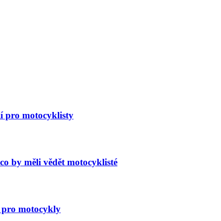
í pro motocyklisty
co by měli vědět motocyklisté
y pro motocykly