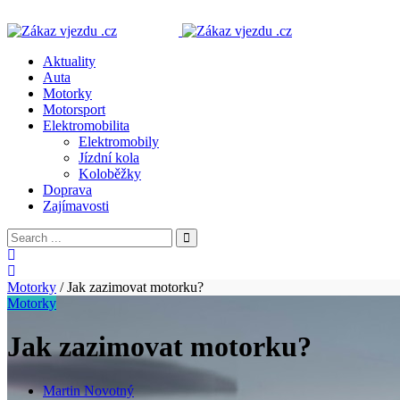
Aktuality
Auta
Motorky
Motorsport
Elektromobilita
Elektromobily
Jízdní kola
Koloběžky
Doprava
Zajímavosti
Motorky
/
Jak zazimovat motorku?
Motorky
Jak zazimovat motorku?
Martin Novotný