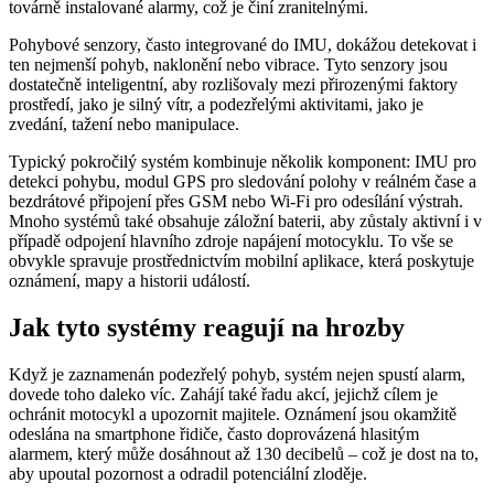
továrně instalované alarmy, což je činí zranitelnými.
Pohybové senzory, často integrované do IMU, dokážou detekovat i
ten nejmenší pohyb, naklonění nebo vibrace. Tyto senzory jsou
dostatečně inteligentní, aby rozlišovaly mezi přirozenými faktory
prostředí, jako je silný vítr, a podezřelými aktivitami, jako je
zvedání, tažení nebo manipulace.
Typický pokročilý systém kombinuje několik komponent: IMU pro
detekci pohybu, modul GPS pro sledování polohy v reálném čase a
bezdrátové připojení přes GSM nebo Wi-Fi pro odesílání výstrah.
Mnoho systémů také obsahuje záložní baterii, aby zůstaly aktivní i v
případě odpojení hlavního zdroje napájení motocyklu. To vše se
obvykle spravuje prostřednictvím mobilní aplikace, která poskytuje
oznámení, mapy a historii událostí.
Jak tyto systémy reagují na hrozby
Když je zaznamenán podezřelý pohyb, systém nejen spustí alarm,
dovede toho daleko víc. Zahájí také řadu akcí, jejichž cílem je
ochránit motocykl a upozornit majitele. Oznámení jsou okamžitě
odeslána na smartphone řidiče, často doprovázená hlasitým
alarmem, který může dosáhnout až 130 decibelů – což je dost na to,
aby upoutal pozornost a odradil potenciální zloděje.