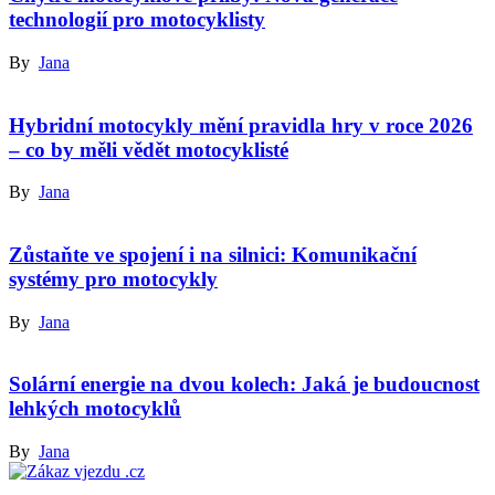
technologií pro motocyklisty
By
Jana
Hybridní motocykly mění pravidla hry v roce 2026
– co by měli vědět motocyklisté
By
Jana
Zůstaňte ve spojení i na silnici: Komunikační
systémy pro motocykly
By
Jana
Solární energie na dvou kolech: Jaká je budoucnost
lehkých motocyklů
By
Jana