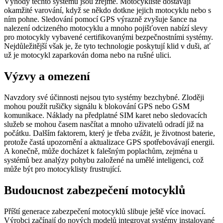
Výhody těchto systémů jsou zřejmé. Motocyklisté dostávají
okamžité varování, když se někdo dotkne jejich motocyklu nebo s
ním pohne. Sledování pomocí GPS výrazně zvyšuje šance na
nalezení odcizeného motocyklu a mnoho pojišťoven nabízí slevy
pro motocykly vybavené certifikovanými bezpečnostními systémy.
Nejdůležitější však je, že tyto technologie poskytují klid v duši, ať
už je motocykl zaparkován doma nebo na rušné ulici.
Výzvy a omezení
Navzdory své účinnosti nejsou tyto systémy bezchybné. Zloději
mohou použít rušičky signálu k blokování GPS nebo GSM
komunikace. Náklady na předplatné SIM karet nebo sledovacích
služeb se mohou časem nasčítat a mnoho uživatelů odradí již na
počátku. Dalším faktorem, který je třeba zvážit, je životnost baterie,
protože častá upozornění a aktualizace GPS spotřebovávají energii.
A konečně, může docházet k falešným poplachům, zejména u
systémů bez analýzy pohybu založené na umělé inteligenci, což
může být pro motocyklisty frustrující.
Budoucnost zabezpečení motocyklů
Příští generace zabezpečení motocyklů slibuje ještě více inovací.
Výrobci začínají do nových modelů integrovat systémy instalované