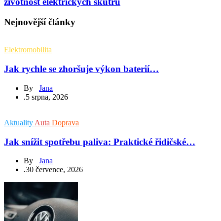
životnost elektrických skútrů
Nejnovější články
Elektromobilita
Jak rychle se zhoršuje výkon baterií…
By
Jana
.
5 srpna, 2026
Aktuality
Auta
Doprava
Jak snížit spotřebu paliva: Praktické řidičské…
By
Jana
.
30 července, 2026