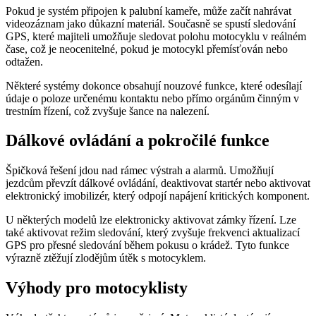
Pokud je systém připojen k palubní kameře, může začít nahrávat
videozáznam jako důkazní materiál. Současně se spustí sledování
GPS, které majiteli umožňuje sledovat polohu motocyklu v reálném
čase, což je neocenitelné, pokud je motocykl přemísťován nebo
odtažen.
Některé systémy dokonce obsahují nouzové funkce, které odesílají
údaje o poloze určenému kontaktu nebo přímo orgánům činným v
trestním řízení, což zvyšuje šance na nalezení.
Dálkové ovládání a pokročilé funkce
Špičková řešení jdou nad rámec výstrah a alarmů. Umožňují
jezdcům převzít dálkové ovládání, deaktivovat startér nebo aktivovat
elektronický imobilizér, který odpojí napájení kritických komponent.
U některých modelů lze elektronicky aktivovat zámky řízení. Lze
také aktivovat režim sledování, který zvyšuje frekvenci aktualizací
GPS pro přesné sledování během pokusu o krádež. Tyto funkce
výrazně ztěžují zlodějům útěk s motocyklem.
Výhody pro motocyklisty