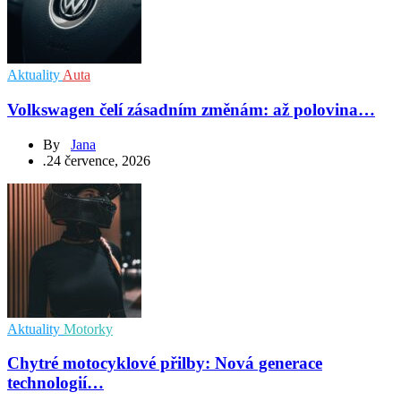
Aktuality
Auta
Volkswagen čelí zásadním změnám: až polovina…
By
Jana
.
24 července, 2026
Aktuality
Motorky
Chytré motocyklové přilby: Nová generace
technologií…