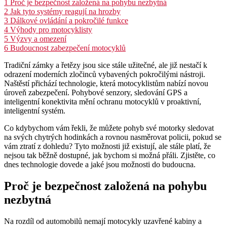
1
Proč je bezpečnost založená na pohybu nezbytná
2
Jak tyto systémy reagují na hrozby
3
Dálkové ovládání a pokročilé funkce
4
Výhody pro motocyklisty
5
Výzvy a omezení
6
Budoucnost zabezpečení motocyklů
Tradiční zámky a řetězy jsou sice stále užitečné, ale již nestačí k
odrazení moderních zločinců vybavených pokročilými nástroji.
Naštěstí přichází technologie, která motocyklistům nabízí novou
úroveň zabezpečení. Pohybové senzory, sledování GPS a
inteligentní konektivita mění ochranu motocyklů v proaktivní,
inteligentní systém.
Co kdybychom vám řekli, že můžete pohyb své motorky sledovat
na svých chytrých hodinkách a rovnou nasměrovat policii, pokud se
vám ztratí z dohledu? Tyto možnosti již existují, ale stále platí, že
nejsou tak běžně dostupné, jak bychom si možná přáli. Zjistěte, co
dnes technologie dovede a jaké jsou možnosti do budoucna.
Proč je bezpečnost založená na pohybu
nezbytná
Na rozdíl od automobilů nemají motocykly uzavřené kabiny a