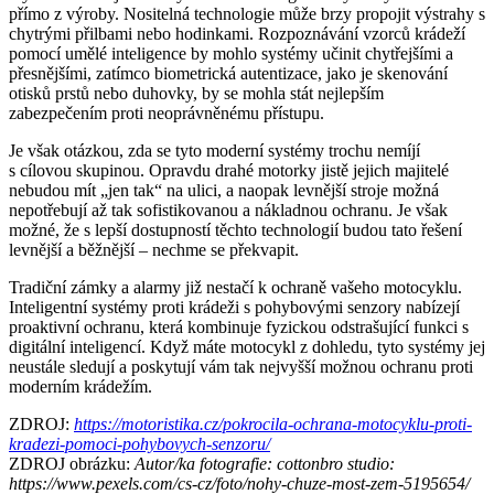
přímo z výroby. Nositelná technologie může brzy propojit výstrahy s
chytrými přilbami nebo hodinkami. Rozpoznávání vzorců krádeží
pomocí umělé inteligence by mohlo systémy učinit chytřejšími a
přesnějšími, zatímco biometrická autentizace, jako je skenování
otisků prstů nebo duhovky, by se mohla stát nejlepším
zabezpečením proti neoprávněnému přístupu.
Je však otázkou, zda se tyto moderní systémy trochu nemíjí
s cílovou skupinou. Opravdu drahé motorky jistě jejich majitelé
nebudou mít „jen tak“ na ulici, a naopak levnější stroje možná
nepotřebují až tak sofistikovanou a nákladnou ochranu. Je však
možné, že s lepší dostupností těchto technologií budou tato řešení
levnější a běžnější – nechme se překvapit.
Tradiční zámky a alarmy již nestačí k ochraně vašeho motocyklu.
Inteligentní systémy proti krádeži s pohybovými senzory nabízejí
proaktivní ochranu, která kombinuje fyzickou odstrašující funkci s
digitální inteligencí. Když máte motocykl z dohledu, tyto systémy jej
neustále sledují a poskytují vám tak nejvyšší možnou ochranu proti
moderním krádežím.
ZDROJ:
https://motoristika.cz/pokrocila-ochrana-motocyklu-proti-
kradezi-pomoci-pohybovych-senzoru/
ZDROJ obrázku:
Autor/ka fotografie: cottonbro studio:
https://www.pexels.com/cs-cz/foto/nohy-chuze-most-zem-5195654/