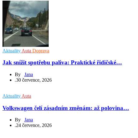
Aktuality
Auta
Doprava
Jak snížit spotřebu paliva: Praktické řidičské…
By
Jana
.
30 července, 2026
Aktuality
Auta
Volkswagen čelí zásadním změnám: až polovina…
By
Jana
.
24 července, 2026