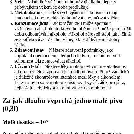
Věk
– Mladí lidé většinou odbourávají alkohol lépe, s
přibývajícím věkem se doba prodlužuje.
Metabolismus
– Lidé s rychlejším metabolismem mají
tendenci alkohol rychleji odbourávat a vylučovat z těla.
Konzumace jídla
– Jídlo v žaludku může zpomalit
vstřebávání alkoholu do krevního oběhu, což může prodloužit
dobu odbourávání alkoholu. Alkohol zároveň štěpí tuky, čímž
se spotřebovává. Všichni víme, jak je důležité mít dobrý
základ.
Zdravotní stav
– Některé zdravotní podmínky, jako
například onemocnění jater nebo ledvin, mohou ovlivnit
schopnost těla zpracovávat alkohol.
Užívání léků
– Některé léky mohou ovlivnit metabolismus
alkoholu v těle a zpomalit jeho odbourávání. Při užívání léků
je důležité zkontrolovat interakce mezi léky a alkoholem.
Léky samy o sobě mohou způsobovat vyšší zátěž pro játra,
nejlepší je tedy léky a alkohol vůbec nekombinovat.
Za jak dlouho vyprchá jedno malé pivo
(0,3l)
Malá desítka – 10°
Po vypití malého piva o obsahu alkoholu 10 stupňů by muž měl