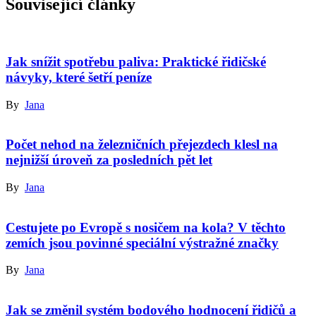
Související články
Jak snížit spotřebu paliva: Praktické řidičské
návyky, které šetří peníze
By
Jana
Počet nehod na železničních přejezdech klesl na
nejnižší úroveň za posledních pět let
By
Jana
Cestujete po Evropě s nosičem na kola? V těchto
zemích jsou povinné speciální výstražné značky
By
Jana
Jak se změnil systém bodového hodnocení řidičů a