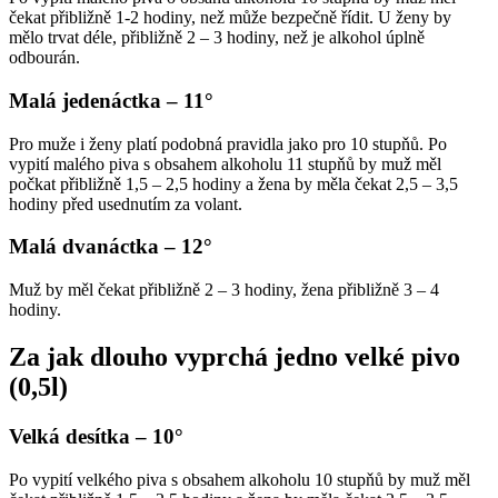
čekat přibližně 1-2 hodiny, než může bezpečně řídit. U ženy by
mělo trvat déle, přibližně 2 – 3 hodiny, než je alkohol úplně
odbourán.
Malá jedenáctka – 11°
Pro muže i ženy platí podobná pravidla jako pro 10 stupňů. Po
vypití malého piva s obsahem alkoholu 11 stupňů by muž měl
počkat přibližně 1,5 – 2,5 hodiny a žena by měla čekat 2,5 – 3,5
hodiny před usednutím za volant.
Malá dvanáctka – 12°
Muž by měl čekat přibližně 2 – 3 hodiny, žena přibližně 3 – 4
hodiny.
Za jak dlouho vyprchá jedno velké pivo
(0,5l)
Velká desítka – 10°
Po vypití velkého piva s obsahem alkoholu 10 stupňů by muž měl