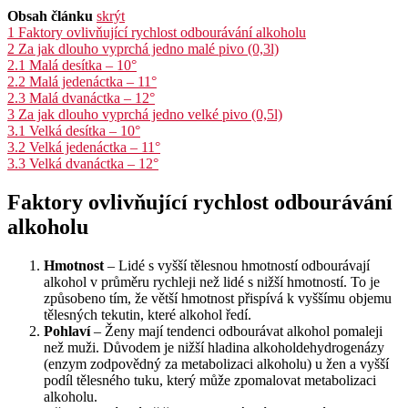
Obsah článku
skrýt
1
Faktory ovlivňující rychlost odbourávání alkoholu
2
Za jak dlouho vyprchá jedno malé pivo (0,3l)
2.1
Malá desítka – 10°
2.2
Malá jedenáctka – 11°
2.3
Malá dvanáctka – 12°
3
Za jak dlouho vyprchá jedno velké pivo (0,5l)
3.1
Velká desítka – 10°
3.2
Velká jedenáctka – 11°
3.3
Velká dvanáctka – 12°
Faktory ovlivňující rychlost odbourávání
alkoholu
Hmotnost
– Lidé s vyšší tělesnou hmotností odbourávají
alkohol v průměru rychleji než lidé s nižší hmotností. To je
způsobeno tím, že větší hmotnost přispívá k vyššímu objemu
tělesných tekutin, které alkohol ředí.
Pohlaví
– Ženy mají tendenci odbourávat alkohol pomaleji
než muži. Důvodem je nižší hladina alkoholdehydrogenázy
(enzym zodpovědný za metabolizaci alkoholu) u žen a vyšší
podíl tělesného tuku, který může zpomalovat metabolizaci
alkoholu.