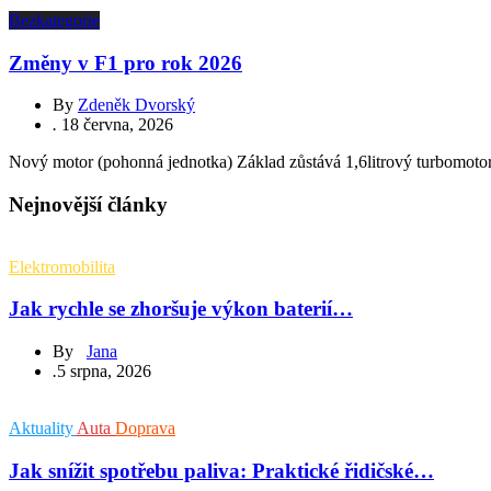
Bezkategorie
Změny v F1 pro rok 2026
By
Zdeněk Dvorský
.
18 června, 2026
Nový motor (pohonná jednotka) Základ zůstává 1,6litrový turbomotor
Nejnovější články
Elektromobilita
Jak rychle se zhoršuje výkon baterií…
By
Jana
.
5 srpna, 2026
Aktuality
Auta
Doprava
Jak snížit spotřebu paliva: Praktické řidičské…