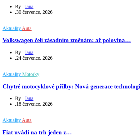
By
Jana
.
30 července, 2026
Aktuality
Auta
Volkswagen čelí zásadním změnám: až polovina…
By
Jana
.
24 července, 2026
Aktuality
Motorky
Chytré motocyklové přilby: Nová generace technolog
By
Jana
.
18 července, 2026
Aktuality
Auta
Fiat uvádí na trh jeden z…