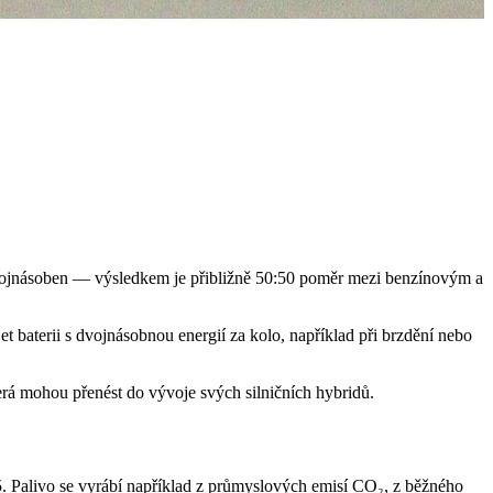
ztrojnásoben — výsledkem je přibližně 50:50 poměr mezi benzínovým a
baterii s dvojnásobnou energií za kolo, například při brzdění nebo
erá mohou přenést do vývoje svých silničních hybridů.
5. Palivo se vyrábí například z průmyslových emisí CO₂, z běžného