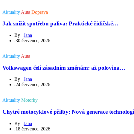
Aktuality
Auta
Doprava
Jak snížit spotřebu paliva: Praktické řidičské…
By
Jana
.
30 července, 2026
Aktuality
Auta
Volkswagen čelí zásadním změnám: až polovina…
By
Jana
.
24 července, 2026
Aktuality
Motorky
Chytré motocyklové přilby: Nová generace technolog
By
Jana
.
18 července, 2026