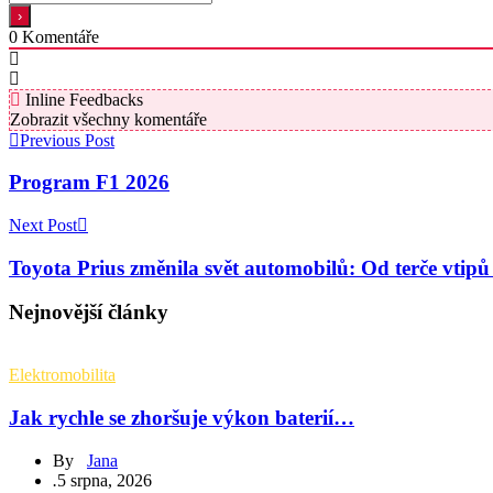
0
Komentáře
Inline Feedbacks
Zobrazit všechny komentáře
Previous Post
Program F1 2026
Next Post
Toyota Prius změnila svět automobilů: Od terče vtip
Nejnovější články
Elektromobilita
Jak rychle se zhoršuje výkon baterií…
By
Jana
.
5 srpna, 2026