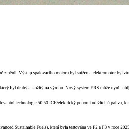
ně změnil. Výstup spalovacího motoru byl snížen a elektromotor byl 
rý byl drahý a složitý na výrobu. Nový systém ERS může nyní nabíjet 
vantní technologie 50:50 ICE/elektrický pohon i udržitelná paliva, kt
vanced Sustainable Fuels), která byla testována ve F2 a F3 v roce 202