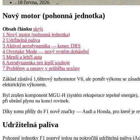
.
18 června, 2026
Nový motor (pohonná jednotka)
Obsah článku
skrýt
1
Nový motor (pohonná jednotka)
2
Udržitelná paliva
3
Aktivní aerodynamika — konec DRS
4
Overtake Mode — nový systém dohánění
5
Menší a lehčí auta
6
Aerodynamika pro lepší souboje
7
Problémy a opravy v průběhu sezóny
Základ zůstává 1,6litrový turbomotor V6, ale poměr výkonu se zásad
elektrickým výkonem.
Byl zrušen komponent MGU-H (systém rekuperace tepelné energie), kte
při ubrání plynu na konci rovinek.
Díky tomu přišly do F1 nové značky — Audi a Honda, pro které je rele
Udržitelná paliva
Pohonné jednotky F1 poprvé jedou na pokročilá udržitelná paliva (Ad