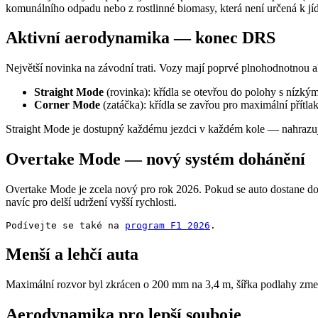
komunálního odpadu nebo z rostlinné biomasy, která není určená k jíd
Aktivní aerodynamika — konec DRS
Největší novinka na závodní trati. Vozy mají poprvé plnohodnotnou a
Straight Mode
(rovinka): křídla se otevřou do polohy s nízk
Corner Mode
(zatáčka): křídla se zavřou pro maximální přítlak
Straight Mode je dostupný každému jezdci v každém kole — nahrazu
Overtake Mode — nový systém dohánění
Overtake Mode je zcela nový pro rok 2026. Pokud se auto dostane do 
navíc pro delší udržení vyšší rychlosti.
Podívejte se také na 
program F1 2026
.
Menší a lehčí auta
Maximální rozvor byl zkrácen o 200 mm na 3,4 m, šířka podlahy zme
Aerodynamika pro lepší souboje