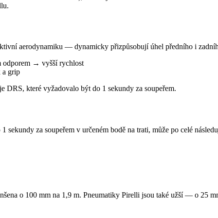
lu.
ktivní aerodynamiku — dynamicky přizpůsobují úhel předního i zadního
ým odporem → vyšší rychlost
 a grip
je DRS, které vyžadovalo být do 1 sekundy za soupeřem.
1 sekundy za soupeřem v určeném bodě na trati, může po celé následuj
nšena o 100 mm na 1,9 m. Pneumatiky Pirelli jsou také užší — o 25 