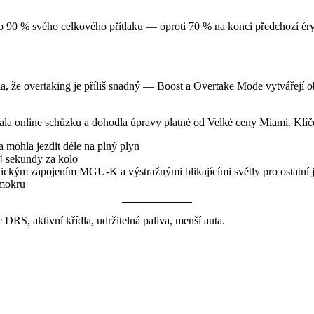
 90 % svého celkového přítlaku — oproti 70 % na konci předchozí éry (
, že overtaking je příliš snadný — Boost a Overtake Mode vytvářejí obr
olala online schůzku a dohodla úpravy platné od Velké ceny Miami. Kl
 mohla jezdit déle na plný plyn
4 sekundy za kolo
ckým zapojením MGU-K a výstražnými blikajícími světly pro ostatní 
 mokru
 DRS, aktivní křídla, udržitelná paliva, menší auta.