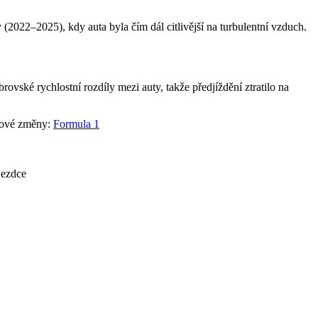
2022–2025), kdy auta byla čím dál citlivější na turbulentní vzduch.
ovské rychlostní rozdíly mezi auty, takže předjíždění ztratilo na
íčové změny:
Formula 1
jezdce