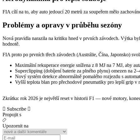
FIA cílí na to, aby auto jedoucí 20 metrů za soupeřem mělo zachováno
Problémy a opravy v průběhu sezóny
Nová pravidla narazila na kritiku hned v prvních závodech. Výtka byla
hodnotě.
FIA proto po prvních třech závodech (Austrálie, Čína, Japonsko) sv
Maximální rekuperace energie snížena z 8 MJ na 7 MJ, aby auta
Superclipping (dobíjení baterie za plného plynu) omezen na 2–
Nový systém detekce abnormálně pomalého rozjezdu s automati
Vyšší teplota blan pro přechodové pneumatiky pro lepší grip v
Zkrátka: rok 2026 je největší reset v historii F1 — nové motory, konec
Subscribe
Propojit s
Upozornit na