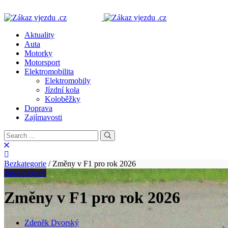
Aktuality
Auta
Motorky
Motorsport
Elektromobilita
Elektromobily
Jízdní kola
Koloběžky
Doprava
Zajímavosti
Bezkategorie
/
Změny v F1 pro rok 2026
Bezkategorie
Změny v F1 pro rok 2026
Zdeněk Dvorský