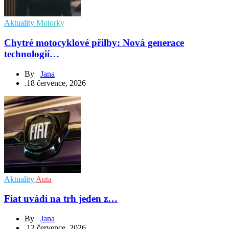
Aktuality
Motorky
Chytré motocyklové přilby: Nová generace
technologií…
By
Jana
.
18 července, 2026
Aktuality
Auta
Fiat uvádí na trh jeden z…
By
Jana
.
12 července, 2026