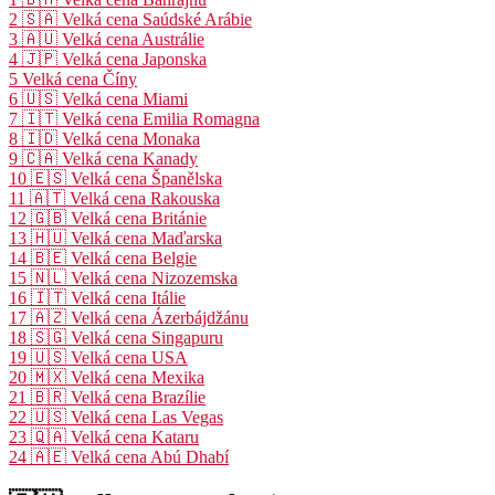
2
🇸🇦 Velká cena Saúdské Arábie
3
🇦🇺 Velká cena Austrálie
4
🇯🇵 Velká cena Japonska
5
Velká cena Číny
6
🇺🇸 Velká cena Miami
7
🇮🇹 Velká cena Emilia Romagna
8
🇮🇩 Velká cena Monaka
9
🇨🇦 Velká cena Kanady
10
🇪🇸 Velká cena Španělska
11
🇦🇹 Velká cena Rakouska
12
🇬🇧 Velká cena Británie
13
🇭🇺 Velká cena Maďarska
14
🇧🇪 Velká cena Belgie
15
🇳🇱 Velká cena Nizozemska
16
🇮🇹 Velká cena Itálie
17
🇦🇿 Velká cena Ázerbájdžánu
18
🇸🇬 Velká cena Singapuru
19
🇺🇸 Velká cena USA
20
🇲🇽 Velká cena Mexika
21
🇧🇷 Velká cena Brazílie
22
🇺🇸 Velká cena Las Vegas
23
🇶🇦 Velká cena Kataru
24
🇦🇪 Velká cena Abú Dhabí