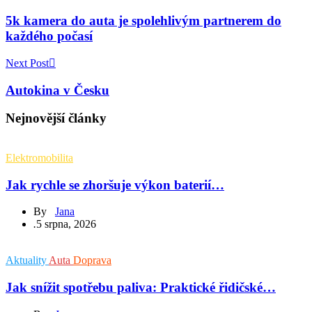
5k kamera do auta je spolehlivým partnerem do
každého počasí
Next Post
Autokina v Česku
Nejnovější články
Elektromobilita
Jak rychle se zhoršuje výkon baterií…
By
Jana
.
5 srpna, 2026
Aktuality
Auta
Doprava
Jak snížit spotřebu paliva: Praktické řidičské…