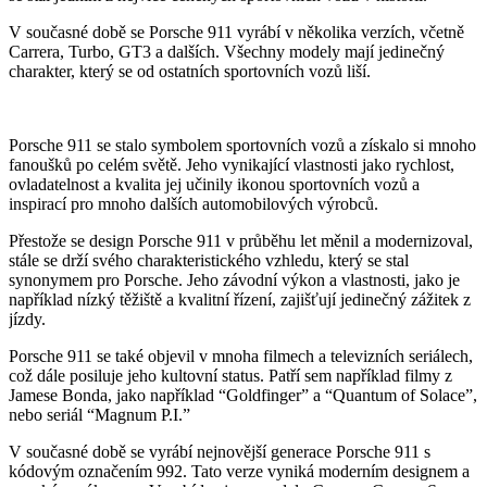
V současné době se Porsche 911 vyrábí v několika verzích, včetně
Carrera, Turbo, GT3 a dalších. Všechny modely mají jedinečný
charakter, který se od ostatních sportovních vozů liší.
Porsche 911 se stalo symbolem sportovních vozů a získalo si mnoho
fanoušků po celém světě. Jeho vynikající vlastnosti jako rychlost,
ovladatelnost a kvalita jej učinily ikonou sportovních vozů a
inspirací pro mnoho dalších automobilových výrobců.
Přestože se design Porsche 911 v průběhu let měnil a modernizoval,
stále se drží svého charakteristického vzhledu, který se stal
synonymem pro Porsche. Jeho závodní výkon a vlastnosti, jako je
například nízký těžiště a kvalitní řízení, zajišťují jedinečný zážitek z
jízdy.
Porsche 911 se také objevil v mnoha filmech a televizních seriálech,
což dále posiluje jeho kultovní status. Patří sem například filmy z
Jamese Bonda, jako například “Goldfinger” a “Quantum of Solace”,
nebo seriál “Magnum P.I.”
V současné době se vyrábí nejnovější generace Porsche 911 s
kódovým označením 992. Tato verze vyniká moderním designem a