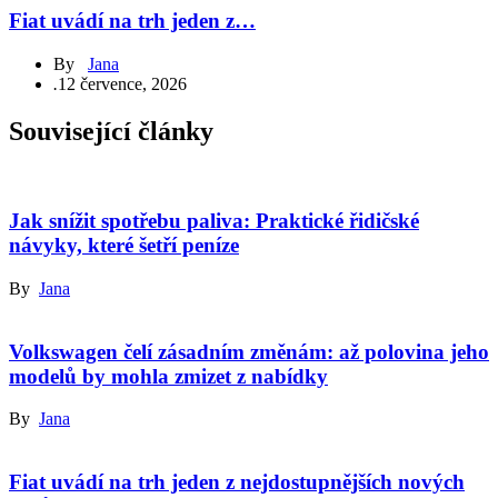
Fiat uvádí na trh jeden z…
By
Jana
.
12 července, 2026
Související články
Jak snížit spotřebu paliva: Praktické řidičské
návyky, které šetří peníze
By
Jana
Volkswagen čelí zásadním změnám: až polovina jeho
modelů by mohla zmizet z nabídky
By
Jana
Fiat uvádí na trh jeden z nejdostupnějších nových