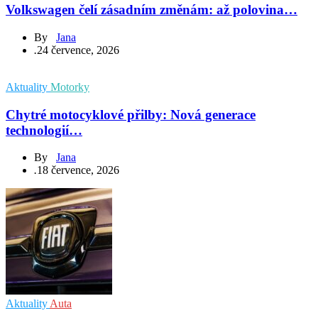
Volkswagen čelí zásadním změnám: až polovina…
By
Jana
.
24 července, 2026
Aktuality
Motorky
Chytré motocyklové přilby: Nová generace
technologií…
By
Jana
.
18 července, 2026
Aktuality
Auta