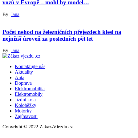
vozů v Evropě – mohl by model…
By
Jana
Počet nehod na železničních přejezdech klesl na
nejnižší úroveň za posledních pět let
By
Jana
Kontaktujte nás
Aktuality
Auta
Doprava
Elektromobilita
Elektromobily
Jízdní kola
Koloběžky
Motorky
Zajímavosti
Copyright © 2022 Zakaz-Vjezdu.cz