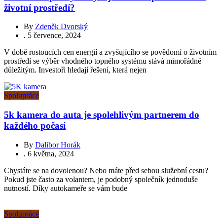
životní prostředí?
By
Zdeněk Dvorský
.
5 července, 2024
V době rostoucích cen energií a zvyšujícího se povědomí o životním
prostředí se výběr vhodného topného systému stává mimořádně
důležitým. Investoři hledají řešení, která nejen
Spolupráce
5k kamera do auta je spolehlivým partnerem do
každého počasí
By
Dalibor Horák
.
6 května, 2024
Chystáte se na dovolenou? Nebo máte před sebou služební cestu?
Pokud jste často za volantem, je podobný společník jednoduše
nutností. Díky autokameře se vám bude
Spolupráce