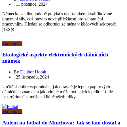
.
11 prosince, 2024
Německo se dlouhodobě potýká s nedostatkem kvalifikované
pracovní síly, což otevírá nové příležitosti pro zahraniční
pracovníky. Hledají se odborníci zejména v klíčových sektorech,
jako je
Spolupráce
Ekologické aspekty elektronických dálničních
známek
By
Dalibor Horák
.
25 listopadu, 2024
Určitě si dobře vzpomínáte, jak otravné je lepení papírových
dálničních známek a jak odolné může být jejich lepidlo. Tohle
„martýrium“ si můžete klidně ušetřit díky
Spolupráce
Autem na fotbal do Mnichova: Jak se tam dostat a