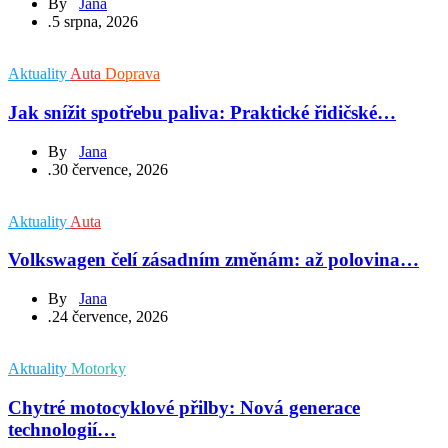
By
Jana
.
5 srpna, 2026
Aktuality
Auta
Doprava
Jak snížit spotřebu paliva: Praktické řidičské…
By
Jana
.
30 července, 2026
Aktuality
Auta
Volkswagen čelí zásadním změnám: až polovina…
By
Jana
.
24 července, 2026
Aktuality
Motorky
Chytré motocyklové přilby: Nová generace
technologií…