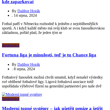
kde zaparkovat
By
Dalibor Horák
.
14 srpna, 2024
Fotbal patří v Německu rozhodně k jedněm z nejoblíbenějších
sportů. A i když každé město má svůj klub se svou fanouškovskou
základnou, pořád platí, že jeden tým se
Spolupráce
Fortuna liga je minulostí, teď je tu Chance liga
By
Dalibor Horák
.
8 srpna, 2024
Fotbalový fanoušek možná chvíli smutnil, když nenašel výsledky
své oblíbené fotbalové ligy. Ligová fotbalová asociace totiž
uspořádala výběrové řízení na generální partnerství pro naše dvě
Spolupráce
Moderní topné systémy – jak ušetřit peníze a šetřit