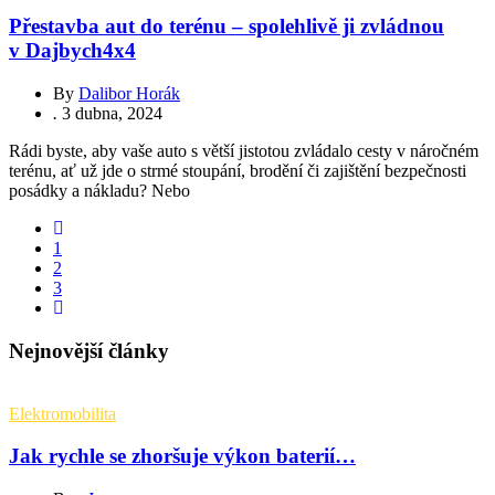
Přestavba aut do terénu – spolehlivě ji zvládnou
v Dajbych4x4
By
Dalibor Horák
.
3 dubna, 2024
Rádi byste, aby vaše auto s větší jistotou zvládalo cesty v náročném
terénu, ať už jde o strmé stoupání, brodění či zajištění bezpečnosti
posádky a nákladu? Nebo
1
2
3
Nejnovější články
Elektromobilita
Jak rychle se zhoršuje výkon baterií…