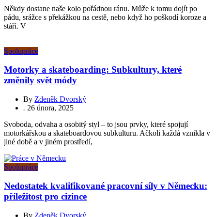
Někdy dostane naše kolo pořádnou ránu. Může k tomu dojít po
pádu, srážce s překážkou na cestě, nebo když ho poškodí koroze a
stáří. V
Spolupráce
Motorky a skateboarding: Subkultury, které
změnily svět módy
By
Zdeněk Dvorský
.
26 února, 2025
Svoboda, odvaha a osobitý styl – to jsou prvky, které spojují
motorkářskou a skateboardovou subkulturu. Ačkoli každá vznikla v
jiné době a v jiném prostředí,
Spolupráce
Nedostatek kvalifikované pracovní síly v Německu:
příležitost pro cizince
By
Zdeněk Dvorský