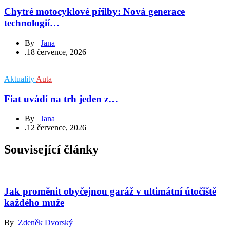
Chytré motocyklové přilby: Nová generace
technologií…
By
Jana
.
18 července, 2026
Aktuality
Auta
Fiat uvádí na trh jeden z…
By
Jana
.
12 července, 2026
Související články
Jak proměnit obyčejnou garáž v ultimátní útočiště
každého muže
By
Zdeněk Dvorský