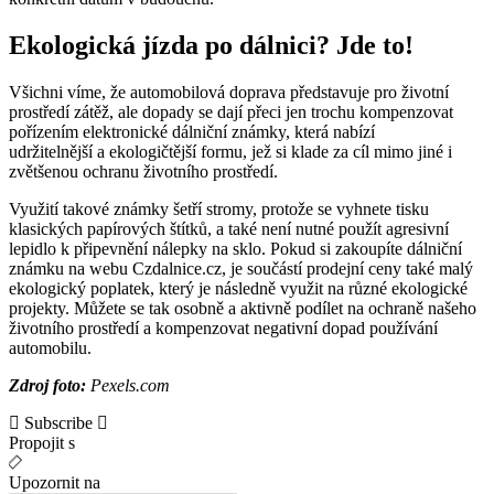
Ekologická jízda po dálnici? Jde to!
Všichni víme, že automobilová doprava představuje pro životní
prostředí zátěž, ale dopady se dají přeci jen trochu kompenzovat
pořízením elektronické dálniční známky, která nabízí
udržitelnější a ekologičtější formu, jež si klade za cíl mimo jiné i
zvětšenou ochranu životního prostředí.
Využití takové známky šetří stromy, protože se vyhnete tisku
klasických papírových štítků, a také není nutné použít agresivní
lepidlo k připevnění nálepky na sklo. Pokud si zakoupíte dálniční
známku na webu Czdalnice.cz, je součástí prodejní ceny také malý
ekologický poplatek, který je následně využit na různé ekologické
projekty. Můžete se tak osobně a aktivně podílet na ochraně našeho
životního prostředí a kompenzovat negativní dopad používání
automobilu.
Zdroj foto:
Pexels.com
Subscribe
Propojit s
Upozornit na