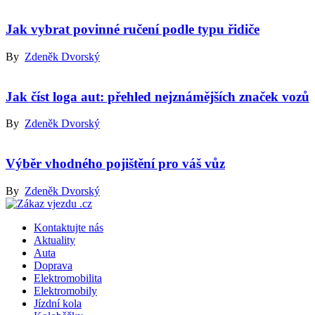
Jak vybrat povinné ručení podle typu řidiče
By
Zdeněk Dvorský
Jak číst loga aut: přehled nejznámějších značek vozů
By
Zdeněk Dvorský
Výběr vhodného pojištění pro váš vůz
By
Zdeněk Dvorský
Kontaktujte nás
Aktuality
Auta
Doprava
Elektromobilita
Elektromobily
Jízdní kola