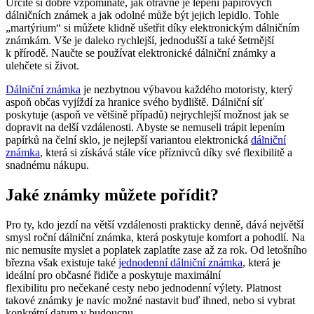
Určitě si dobře vzpomínáte, jak otravné je lepení papírových
dálničních známek a jak odolné může být jejich lepidlo. Tohle
„martýrium“ si můžete klidně ušetřit díky elektronickým dálničním
známkám. Vše je daleko rychlejší, jednodušší a také šetrnější
k přírodě. Naučte se používat elektronické dálniční známky a
ulehčete si život.
Dálniční známka
je nezbytnou výbavou každého motoristy, který
aspoň občas vyjíždí za hranice svého bydliště. Dálniční síť
poskytuje (aspoň ve většině případů) nejrychlejší možnost jak se
dopravit na delší vzdálenosti. Abyste se nemuseli trápit lepením
papírků na čelní sklo, je nejlepší variantou elektronická
dálniční
známka
, která si získává stále více příznivců díky své flexibilitě a
snadnému nákupu.
Jaké známky můžete pořídit?
Pro ty, kdo jezdí na větší vzdálenosti prakticky denně, dává největší
smysl roční dálniční známka, která poskytuje komfort a pohodlí. Na
nic nemusíte myslet a poplatek zaplatíte zase až za rok. Od letošního
března však existuje také
jednodenní dálniční známka
, která je
ideální pro občasné řidiče a poskytuje maximální
flexibilitu pro nečekané cesty nebo jednodenní výlety. Platnost
takové známky je navíc možné nastavit buď ihned, nebo si vybrat
konkrétní datum v budoucnu.