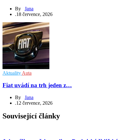
By
Jana
.
18 července, 2026
Aktuality
Auta
Fiat uvádí na trh jeden z…
By
Jana
.
12 července, 2026
Související články