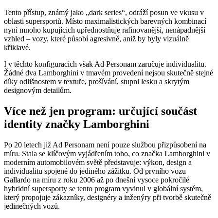
Tento přístup, známý jako „dark series“, odráží posun ve vkusu v
oblasti supersportů. Místo maximalistických barevných kombinací
nyní mnoho kupujících upřednostňuje rafinovanější, nenápadnější
vzhled – vozy, které působí agresivně, aniž by byly vizuálně
křiklavé.
I v těchto konfiguracích však Ad Personam zaručuje individualitu.
Žádné dva Lamborghini v tmavém provedení nejsou skutečně stejné
díky odlišnostem v textuře, prošívání, stupni lesku a skrytým
designovým detailům.
Více než jen program: určující součást
identity značky Lamborghini
Po 20 letech již Ad Personam není pouze službou přizpůsobení na
míru. Stala se klíčovým vyjádřením toho, co značka Lamborghini v
moderním automobilovém světě představuje: výkon, design a
individualitu spojené do jediného zážitku. Od prvního vozu
Gallardo na míru z roku 2006 až po dnešní vysoce pokročilé
hybridní supersporty se tento program vyvinul v globální systém,
který propojuje zákazníky, designéry a inženýry při tvorbě skutečně
jedinečných vozů.