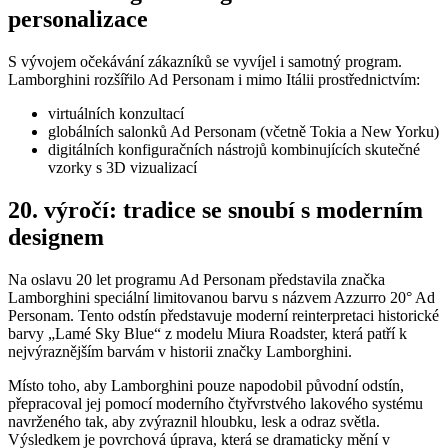
personalizace
S vývojem očekávání zákazníků se vyvíjel i samotný program.
Lamborghini rozšířilo Ad Personam i mimo Itálii prostřednictvím:
virtuálních konzultací
globálních salonků Ad Personam (včetně Tokia a New Yorku)
digitálních konfiguračních nástrojů kombinujících skutečné
vzorky s 3D vizualizací
20. výročí: tradice se snoubí s moderním
designem
Na oslavu 20 let programu Ad Personam představila značka
Lamborghini speciální limitovanou barvu s názvem Azzurro 20° Ad
Personam. Tento odstín představuje moderní reinterpretaci historické
barvy „Lamé Sky Blue“ z modelu Miura Roadster, která patří k
nejvýraznějším barvám v historii značky Lamborghini.
Místo toho, aby Lamborghini pouze napodobil původní odstín,
přepracoval jej pomocí moderního čtyřvrstvého lakového systému
navrženého tak, aby zvýraznil hloubku, lesk a odraz světla.
Výsledkem je povrchová úprava, která se dramaticky mění v