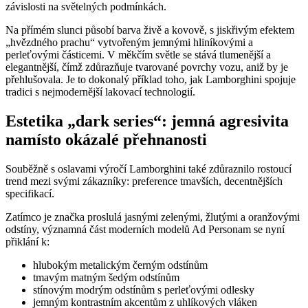
závislosti na světelných podmínkách.
Na přímém slunci působí barva živě a kovově, s jiskřivým efektem
„hvězdného prachu“ vytvořeným jemnými hliníkovými a
perleťovými částicemi. V měkčím světle se stává tlumenější a
elegantnější, čímž zdůrazňuje tvarované povrchy vozu, aniž by je
přehlušovala. Je to dokonalý příklad toho, jak Lamborghini spojuje
tradici s nejmodernější lakovací technologií.
Estetika „dark series“: jemná agresivita
namísto okázalé přehnanosti
Souběžně s oslavami výročí Lamborghini také zdůraznilo rostoucí
trend mezi svými zákazníky: preference tmavších, decentnějších
specifikací.
Zatímco je značka proslulá jasnými zelenými, žlutými a oranžovými
odstíny, významná část moderních modelů Ad Personam se nyní
přiklání k:
hlubokým metalickým černým odstínům
tmavým matným šedým odstínům
stínovým modrým odstínům s perleťovými odlesky
jemným kontrastním akcentům z uhlíkových vláken