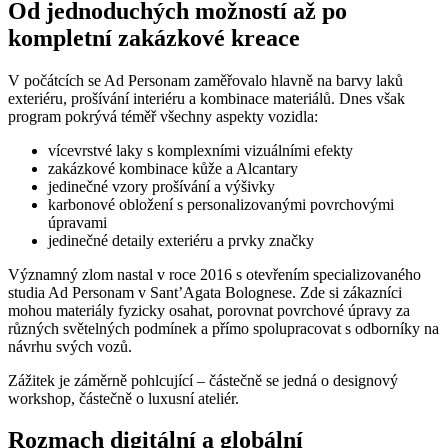
Od jednoduchých možností až po
kompletní zakázkové kreace
V počátcích se Ad Personam zaměřovalo hlavně na barvy laků
exteriéru, prošívání interiéru a kombinace materiálů. Dnes však
program pokrývá téměř všechny aspekty vozidla:
vícevrstvé laky s komplexními vizuálními efekty
zakázkové kombinace kůže a Alcantary
jedinečné vzory prošívání a výšivky
karbonové obložení s personalizovanými povrchovými
úpravami
jedinečné detaily exteriéru a prvky značky
Významný zlom nastal v roce 2016 s otevřením specializovaného
studia Ad Personam v Sant’Agata Bolognese. Zde si zákazníci
mohou materiály fyzicky osahat, porovnat povrchové úpravy za
různých světelných podmínek a přímo spolupracovat s odborníky na
návrhu svých vozů.
Zážitek je záměrně pohlcující – částečně se jedná o designový
workshop, částečně o luxusní ateliér.
Rozmach digitální a globální