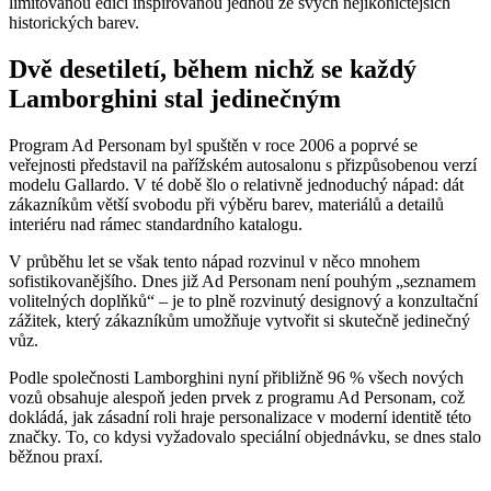
limitovanou edici inspirovanou jednou ze svých nejikoničtějších
historických barev.
Dvě desetiletí, během nichž se každý
Lamborghini stal jedinečným
Program Ad Personam byl spuštěn v roce 2006 a poprvé se
veřejnosti představil na pařížském autosalonu s přizpůsobenou verzí
modelu Gallardo. V té době šlo o relativně jednoduchý nápad: dát
zákazníkům větší svobodu při výběru barev, materiálů a detailů
interiéru nad rámec standardního katalogu.
V průběhu let se však tento nápad rozvinul v něco mnohem
sofistikovanějšího. Dnes již Ad Personam není pouhým „seznamem
volitelných doplňků“ – je to plně rozvinutý designový a konzultační
zážitek, který zákazníkům umožňuje vytvořit si skutečně jedinečný
vůz.
Podle společnosti Lamborghini nyní přibližně 96 % všech nových
vozů obsahuje alespoň jeden prvek z programu Ad Personam, což
dokládá, jak zásadní roli hraje personalizace v moderní identitě této
značky. To, co kdysi vyžadovalo speciální objednávku, se dnes stalo
běžnou praxí.