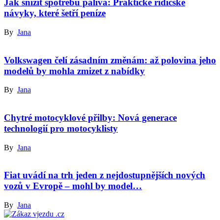
Jak snížit spotřebu paliva: Praktické řidičské
návyky, které šetří peníze
By
Jana
Volkswagen čelí zásadním změnám: až polovina jeho
modelů by mohla zmizet z nabídky
By
Jana
Chytré motocyklové přilby: Nová generace
technologií pro motocyklisty
By
Jana
Fiat uvádí na trh jeden z nejdostupnějších nových
vozů v Evropě – mohl by model…
By
Jana