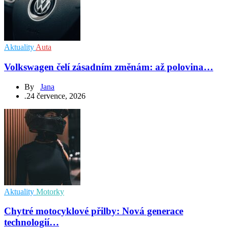
Aktuality
Auta
Volkswagen čelí zásadním změnám: až polovina…
By
Jana
.
24 července, 2026
Aktuality
Motorky
Chytré motocyklové přilby: Nová generace
technologií…