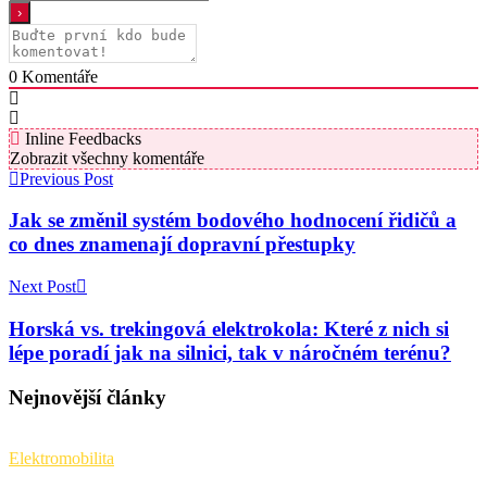
0
Komentáře
Inline Feedbacks
Zobrazit všechny komentáře
Previous Post
Jak se změnil systém bodového hodnocení řidičů a
co dnes znamenají dopravní přestupky
Next Post
Horská vs. trekingová elektrokola: Které z nich si
lépe poradí jak na silnici, tak v náročném terénu?
Nejnovější články
Elektromobilita