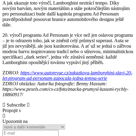
A jak ukazuje toto výročí, Lamborghini neztrácí tempo. Díky
novým barvám, novým materiálům a stále pokročilejším nástrojům
pro personalizaci bude další kapitola programu Ad Personam
pravděpodobně posouvat hranice automobilového designu ještě
dále.
20. výročí programu Ad Personam je více než jen oslavou programu
– je to odrazem toho, jak se změnil celý průmysl superaut. Auta se
již jen nevyrábějí, ale jsou kurátorována. A ať už se jedná o zářivou
modrou barvu inspirovanou tradicí nebo o stínovou, minimalistickou
specifikaci „dark series“, jedna věc zůstává neměnná: každé
Lamborghini opouštějící továrnu vypráví jiný příběh.
ZDROJ:
https://www.autorevue.cz/zakazkova-lamborghini-slavi-20-
let-program-ad-personam-zapocala-jedna-temna-serie
ZDROJ obrázku:
Autor/ka fotografie: Benny Hassum:
https://www.pexels.com/cs-cz/foto/znacka-prumysl-luxusni-rychly-
18860917/
Subscribe
Propojit s
Upozornit na