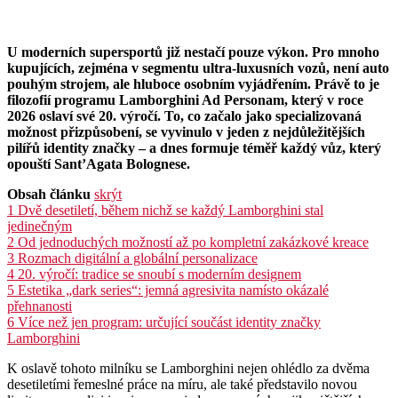
U moderních supersportů již nestačí pouze výkon. Pro mnoho
kupujících, zejména v segmentu ultra-luxusních vozů, není auto
pouhým strojem, ale hluboce osobním vyjádřením. Právě to je
filozofií programu Lamborghini Ad Personam, který v roce
2026 oslaví své 20. výročí. To, co začalo jako specializovaná
možnost přizpůsobení, se vyvinulo v jeden z nejdůležitějších
pilířů identity značky – a dnes formuje téměř každý vůz, který
opouští Sant’Agata Bolognese.
Obsah článku
skrýt
1
Dvě desetiletí, během nichž se každý Lamborghini stal
jedinečným
2
Od jednoduchých možností až po kompletní zakázkové kreace
3
Rozmach digitální a globální personalizace
4
20. výročí: tradice se snoubí s moderním designem
5
Estetika „dark series“: jemná agresivita namísto okázalé
přehnanosti
6
Více než jen program: určující součást identity značky
Lamborghini
K oslavě tohoto milníku se Lamborghini nejen ohlédlo za dvěma
desetiletími řemeslné práce na míru, ale také představilo novou