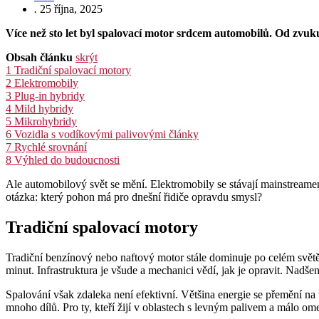
.
25 října, 2025
Více než sto let byl spalovací motor srdcem automobilů. Od zvuk
Obsah článku
skrýt
1
Tradiční spalovací motory
2
Elektromobily
3
Plug-in hybridy
4
Mild hybridy
5
Mikrohybridy
6
Vozidla s vodíkovými palivovými články
7
Rychlé srovnání
8
Výhled do budoucnosti
Ale automobilový svět se mění. Elektromobily se stávají mainstreamem
otázka: který pohon má pro dnešní řidiče opravdu smysl?
Tradiční spalovací motory
Tradiční benzínový nebo naftový motor stále dominuje po celém světě.
minut. Infrastruktura je všude a mechanici vědí, jak je opravit. Nadše
Spalování však zdaleka není efektivní. Většina energie se přemění n
mnoho dílů. Pro ty, kteří žijí v oblastech s levným palivem a málo om