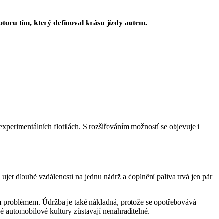
toru tím, který definoval krásu jízdy autem.
xperimentálních flotilách. S rozšiřováním možností se objevuje i
jet dlouhé vzdálenosti na jednu nádrž a doplnění paliva trvá jen pár
ím problémem. Údržba je také nákladná, protože se opotřebovává
ké automobilové kultury zůstávají nenahraditelné.