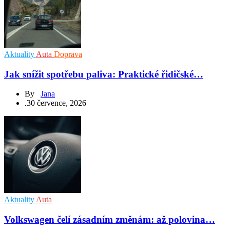
Aktuality
Auta
Doprava
Jak snížit spotřebu paliva: Praktické řidičské…
By
Jana
.
30 července, 2026
Aktuality
Auta
Volkswagen čelí zásadním změnám: až polovina…