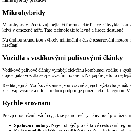
mírné hybridy praktické.
Mikrohybridy
Mikrohybridy představují nejlehčí formu elektrifikace. Obvykle jsou v
když v omezené míře. Tato technologie je levná a široce dostupná.
Na druhou stranu jsou výhody minimální a časté restartování motoru 
nasčítají.
Vozidla s vodíkovými palivovými články
Vodíkové palivové články vyrábějí elektřinu kombinací vodíku s kysl
dojezd jako vozidla se spalovacím motorem. Na papíře je to to nejlepš
Realita je jiná. Vodíkové stanice jsou vzácné a jejich výstavba je ná
zůstávají vysoké a infrastrukturu podporuje pouze několik regionů. 
Rychlé srovnání
Pro zjednodušení uvádíme, jak se jednotlivé systémy hodí pro různé ři
Spalovací motory:
Nejvhodnější pro dálkové cestování, region
Elektromobily:
Ideální pro dojíždění do města, každodenní jíz