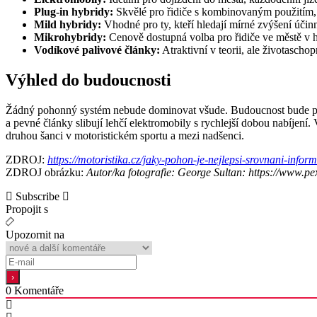
Plug-in hybridy:
Skvělé pro řidiče s kombinovaným použitím, kte
Mild hybridy:
Vhodné pro ty, kteří hledají mírné zvýšení účin
Mikrohybridy:
Cenově dostupná volba pro řidiče ve městě v 
Vodíkové palivové články:
Atraktivní v teorii, ale životascho
Výhled do budoucnosti
Žádný pohonný systém nebude dominovat všude. Budoucnost bude pravd
a pevné články slibují lehčí elektromobily s rychlejší dobou nabíjen
druhou šanci v motoristickém sportu a mezi nadšenci.
ZDROJ:
https://motoristika.cz/jaky-pohon-je-nejlepsi-srovnani-infor
ZDROJ obrázku:
Autor/ka fotografie: George Sultan: https://www.pe
Subscribe
Propojit s
Upozornit na
0
Komentáře