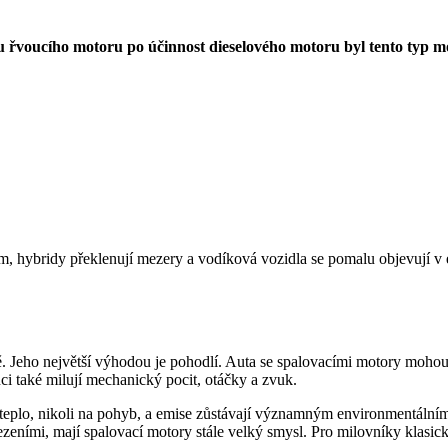
u řvoucího motoru po účinnost dieselového motoru byl tento typ mo
, hybridy překlenují mezery a vodíková vozidla se pomalu objevují v e
 Jeho největší výhodou je pohodlí. Auta se spalovacími motory mohou u
nci také milují mechanický pocit, otáčky a zvuk.
a teplo, nikoli na pohyb, a emise zůstávají významným environmentáln
ezeními, mají spalovací motory stále velký smysl. Pro milovníky klasic