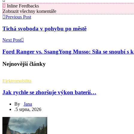
Inline Feedbacks
Zobrazit všechny komentáře
Previous Post
Tichá svoboda v pohybu po městě
Next Post
Ford Ranger vs. SsangYong Musso: Síla se snoubí s 
Nejnovější články
Elektromobilita
Jak rychle se zhoršuje výkon baterií…
By
Jana
.
5 srpna, 2026