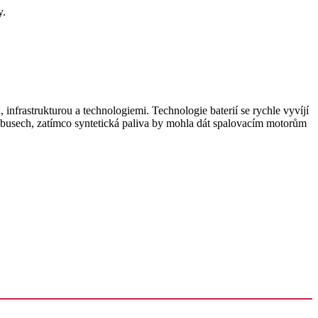
y.
rastrukturou a technologiemi. Technologie baterií se rychle vyvíjí
tobusech, zatímco syntetická paliva by mohla dát spalovacím motorům