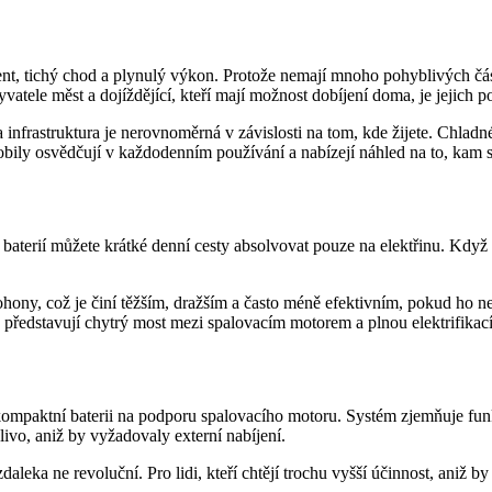
t, tichý chod a plynulý výkon. Protože nemají mnoho pohyblivých částí, 
yvatele měst a dojíždějící, kteří mají možnost dobíjení doma, je jejich
a infrastruktura je nerovnoměrná v závislosti na tom, kde žijete. Chlad
omobily osvědčují v každodenním používání a nabízejí náhled na to, kam 
u baterií můžete krátké denní cesty absolvovat pouze na elektřinu. Kdy
ony, což je činí těžším, dražším a často méně efektivním, pokud ho neza
y představují chytrý most mezi spalovacím motorem a plnou elektrifikací
ompaktní baterii na podporu spalovacího motoru. Systém zjemňuje funkc
livo, aniž by vyžadovaly externí nabíjení.
leka ne revoluční. Pro lidi, kteří chtějí trochu vyšší účinnost, aniž b