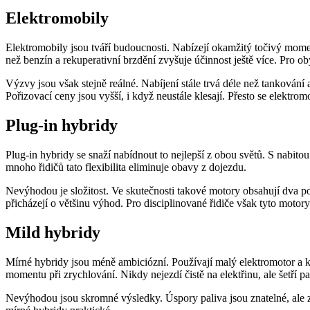
Elektromobily
Elektromobily jsou tváří budoucnosti. Nabízejí okamžitý točivý momen
než benzín a rekuperativní brzdění zvyšuje účinnost ještě více. Pro ob
Výzvy jsou však stejně reálné. Nabíjení stále trvá déle než tankování 
Pořizovací ceny jsou vyšší, i když neustále klesají. Přesto se elektr
Plug-in hybridy
Plug-in hybridy se snaží nabídnout to nejlepší z obou světů. S nabito
mnoho řidičů tato flexibilita eliminuje obavy z dojezdu.
Nevýhodou je složitost. Ve skutečnosti takové motory obsahují dva poh
přicházejí o většinu výhod. Pro disciplinované řidiče však tyto motor
Mild hybridy
Mírné hybridy jsou méně ambiciózní. Používají malý elektromotor a k
momentu při zrychlování. Nikdy nejezdí čistě na elektřinu, ale šetří pa
Nevýhodou jsou skromné výsledky. Úspory paliva jsou znatelné, ale zda