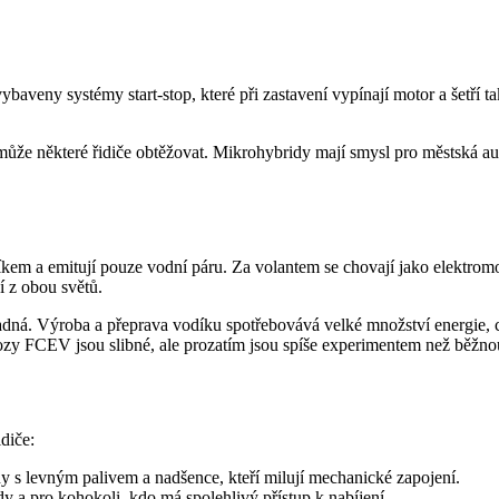
ybaveny systémy start-stop, které při zastavení vypínají motor a šetří 
může některé řidiče obtěžovat. Mikrohybridy mají smysl pro městská au
íkem a emitují pouze vodní páru. Za volantem se chovají jako elektromo
í z obou světů.
kladná. Výroba a přeprava vodíku spotřebovává velké množství energie, 
Vozy FCEV jsou slibné, ale prozatím jsou spíše experimentem než běžno
diče:
y s levným palivem a nadšence, kteří milují mechanické zapojení.
dy a pro kohokoli, kdo má spolehlivý přístup k nabíjení.