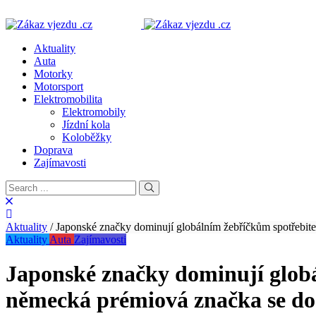
Aktuality
Auta
Motorky
Motorsport
Elektromobilita
Elektromobily
Jízdní kola
Koloběžky
Doprava
Zajímavosti
Aktuality
/
Japonské značky dominují globálním žebříčkům spotřebite
Aktuality
Auta
Zajímavosti
Japonské značky dominují globá
německá prémiová značka se dos