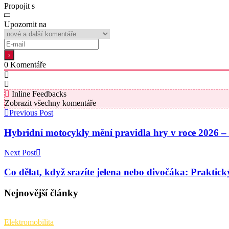
Propojit s
Upozornit na
0
Komentáře
Inline Feedbacks
Zobrazit všechny komentáře
Previous Post
Hybridní motocykly mění pravidla hry v roce 2026 – 
Next Post
Co dělat, když srazíte jelena nebo divočáka: Praktick
Nejnovější články
Elektromobilita