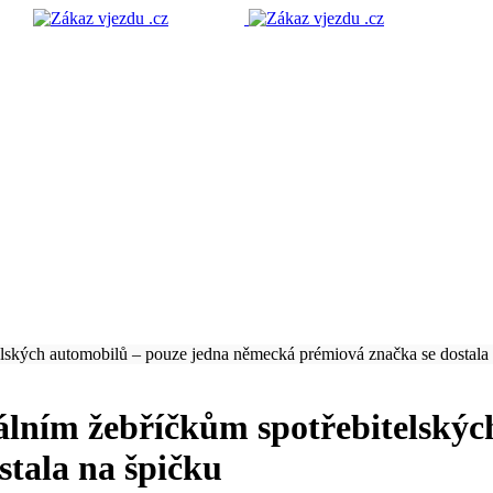
lských automobilů – pouze jedna německá prémiová značka se dostala 
lním žebříčkům spotřebitelskýc
tala na špičku