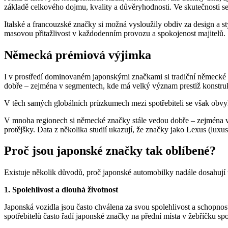
základě celkového dojmu, kvality a důvěryhodnosti. Ve skutečnosti se
Italské a francouzské značky si možná vysloužily obdiv za design a s
masovou přitažlivost v každodenním provozu a spokojenost majitelů.
Německá prémiová výjimka
I v prostředí dominovaném japonskými značkami si tradiční německé
dobře – zejména v segmentech, kde má velký význam prestiž konstru
V těch samých globálních průzkumech mezi spotřebiteli se však obvy
V mnoha regionech si německé značky stále vedou dobře – zejména v ob
protějšky. Data z několika studií ukazují, že značky jako Lexus (luxus
Proč jsou japonské značky tak oblíbené?
Existuje několik důvodů, proč japonské automobilky nadále dosahují
1. Spolehlivost a dlouhá životnost
Japonská vozidla jsou často chválena za svou spolehlivost a schopno
spotřebitelů často řadí japonské značky na přední místa v žebříčku spo