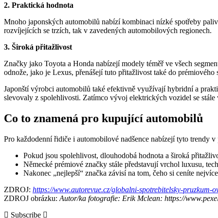
2. Praktická hodnota
Mnoho japonských automobilů nabízí kombinaci nízké spotřeby paliva, 
rozvíjejících se trzích, tak v zavedených automobilových regionech.
3. Široká přitažlivost
Značky jako Toyota a Honda nabízejí modely téměř ve všech segmente
odnože, jako je Lexus, přenášejí tuto přitažlivost také do prémiového
Japonští výrobci automobilů také efektivně využívají hybridní a praktic
slevovaly z spolehlivosti. Zatímco vývoj elektrických vozidel se stále 
Co to znamená pro kupující automobilů
Pro každodenní řidiče i automobilové nadšence nabízejí tyto trendy 
Pokud jsou spolehlivost, dlouhodobá hodnota a široká přitažlivo
Německé prémiové značky stále představují vrchol luxusu, tech
Nakonec „nejlepší“ značka závisí na tom, čeho si ceníte nejvíc
ZDROJ:
https://www.autorevue.cz/globalni-spotrebitelsky-pruzkum-o
ZDROJ obrázku:
Autor/ka fotografie: Erik Mclean: https://www.pex
Subscribe