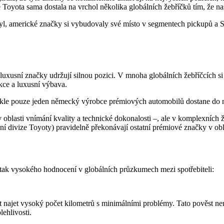
 Toyota sama dostala na vrchol několika globálních žebříčků tím, že na
tyl, americké značky si vybudovaly své místo v segmentech pickupů a S
 luxusní značky udržují silnou pozici. V mnoha globálních žebříčcíc
kce a luxusní výbava.
kle pouze jeden německý výrobce prémiových automobilů dostane do ne
lasti vnímání kvality a technické dokonalosti –, ale v komplexních žeb
ní divize Toyoty) pravidelně překonávají ostatní prémiové značky v obla
 tak vysokého hodnocení v globálních průzkumech mezi spotřebiteli:
st najet vysoký počet kilometrů s minimálními problémy. Tato pověst n
lehlivosti.