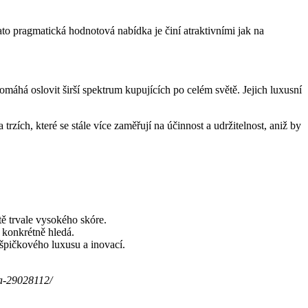
to pragmatická hodnotová nabídka je činí atraktivními jak na
há oslovit širší spektrum kupujících po celém světě. Jejich luxusní
trzích, které se stále více zaměřují na účinnost a udržitelnost, aniž by
tě trvale vysokého skóre.
 konkrétně hledá.
 špičkového luxusu a inovací.
ta-29028112/