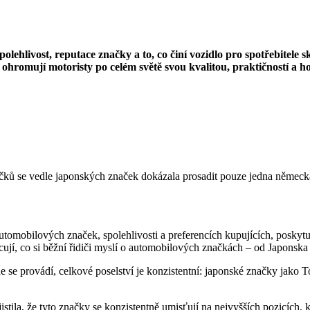
polehlivost, reputace značky a to, co činí vozidlo pro spotřebitele
hromují motoristy po celém světě svou kvalitou, praktičností a hod
říčků se vedle japonských značek dokázala prosadit pouze jedna němec
tomobilových značek, spolehlivosti a preferencích kupujících, poskytu
ycují, co si běžní řidiči myslí o automobilových značkách – od Japonsk
de se provádí, celkové poselství je konzistentní: japonské značky jako 
istila, že tyto značky se konzistentně umisťují na nejvyšších pozicích,