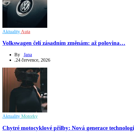
Aktuality
Auta
Volkswagen čelí zásadním změnám: až polovina…
By
Jana
.
24 července, 2026
Aktuality
Motorky
Chytré motocyklové přilby: Nová generace technolog