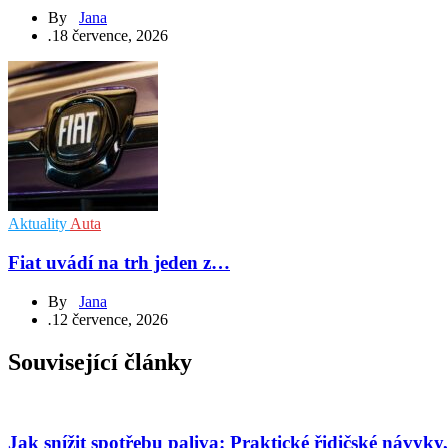
By
Jana
.
18 července, 2026
Aktuality
Auta
Fiat uvádí na trh jeden z…
By
Jana
.
12 července, 2026
Související články
Jak snížit spotřebu paliva: Praktické řidičské návyky, 