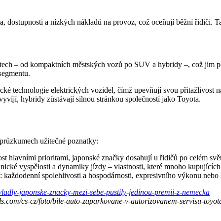
dostupnosti a nízkých nákladů na provoz, což oceňují běžní řidiči. Ta
ch – od kompaktních městských vozů po SUV a hybridy –, což jim pomá
 segmentu.
ké technologie elektrických vozidel, čímž upevňují svou přitažlivost na 
vyvíjí, hybridy zůstávají silnou stránkou společností jako Toyota.
v průzkumech užitečné poznatky:
st hlavními prioritami, japonské značky dosahují u řidičů po celém svě
nické vyspělosti a dynamiky jízdy – vlastnosti, které mnoho kupujících
e: každodenní spolehlivosti a hospodárnosti, expresivního výkonu nebo
vladly-japonske-znacky-mezi-sebe-pustily-jedinou-premii-z-nemecka
els.com/cs-cz/foto/bile-auto-zaparkovane-v-autorizovanem-servisu-toyo