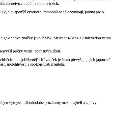
sbírala nejvíce bodů na mnoha trzích.
UV, ale japonští výrobci automobilů nadále vynikají, pokud jde o
h si high-endové značky jako BMW, Mercedes-Benz a Audi vedou velmi
jvyšší příčky vedle japonských lídrů.
říčcích „nejoblíbenějších“ značek je často převyšují jejich japonské
sti spolehlivosti a spokojenosti majitelů.
ení jen výmysl – dlouhodobé průzkumy mezi majiteli a zprávy