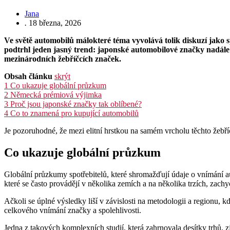
Jana
.
18 března, 2026
Ve světě automobilů málokteré téma vyvolává tolik diskuzí jako s
podtrhl jeden jasný trend: japonské automobilové značky nadále o
mezinárodních žebříčcích značek.
Obsah článku
skrýt
1
Co ukazuje globální průzkum
2
Německá prémiová výjimka
3
Proč jsou japonské značky tak oblíbené?
4
Co to znamená pro kupující automobilů
Je pozoruhodné, že mezi elitní hrstkou na samém vrcholu těchto žeb
Co ukazuje globální průzkum
Globální průzkumy spotřebitelů, které shromažďují údaje o vnímání au
které se často provádějí v několika zemích a na několika trzích, zach
Ačkoli se úplné výsledky liší v závislosti na metodologii a regionu, k
celkového vnímání značky a spolehlivosti.
Jedna z takových komplexních studií, která zahrnovala desítky trhů, zj