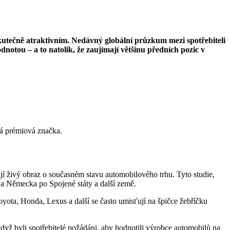
 skutečně atraktivním. Nedávný globální průzkum mezi spotřebiteli
notou – a to natolik, že zaujímají většinu předních pozic v
ká prémiová značka.
jí živý obraz o současném stavu automobilového trhu. Tyto studie,
a a Německa po Spojené státy a další země.
Toyota, Honda, Lexus a další se často umisťují na špičce žebříčku
 když byli spotřebitelé požádáni, aby hodnotili výrobce automobilů na