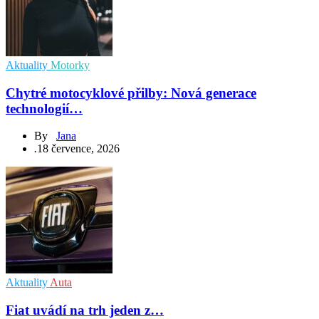
Aktuality
Motorky
Chytré motocyklové přilby: Nová generace
technologií…
By
Jana
.
18 července, 2026
Aktuality
Auta
Fiat uvádí na trh jeden z…