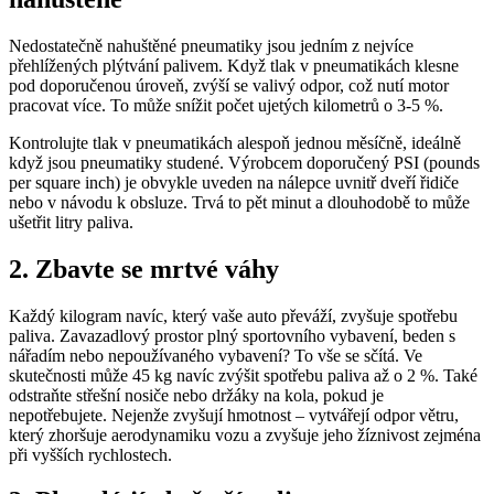
Nedostatečně nahuštěné pneumatiky jsou jedním z nejvíce
přehlížených plýtvání palivem. Když tlak v pneumatikách klesne
pod doporučenou úroveň, zvýší se valivý odpor, což nutí motor
pracovat více. To může snížit počet ujetých kilometrů o 3-5 %.
Kontrolujte tlak v pneumatikách alespoň jednou měsíčně, ideálně
když jsou pneumatiky studené. Výrobcem doporučený PSI (pounds
per square inch) je obvykle uveden na nálepce uvnitř dveří řidiče
nebo v návodu k obsluze. Trvá to pět minut a dlouhodobě to může
ušetřit litry paliva.
2. Zbavte se mrtvé váhy
Každý kilogram navíc, který vaše auto převáží, zvyšuje spotřebu
paliva. Zavazadlový prostor plný sportovního vybavení, beden s
nářadím nebo nepoužívaného vybavení? To vše se sčítá. Ve
skutečnosti může 45 kg navíc zvýšit spotřebu paliva až o 2 %. Také
odstraňte střešní nosiče nebo držáky na kola, pokud je
nepotřebujete. Nejenže zvyšují hmotnost – vytvářejí odpor větru,
který zhoršuje aerodynamiku vozu a zvyšuje jeho žíznivost zejména
při vyšších rychlostech.