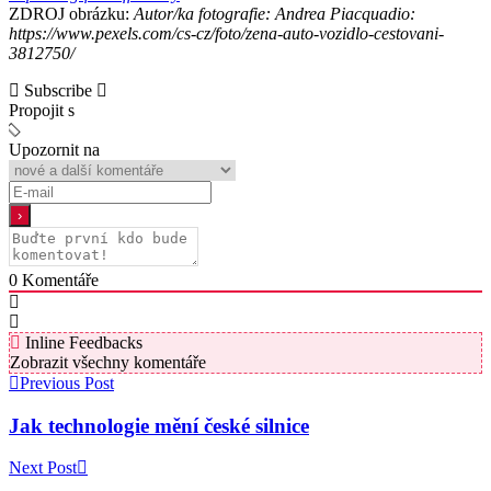
ZDROJ obrázku:
Autor/ka fotografie: Andrea Piacquadio:
https://www.pexels.com/cs-cz/foto/zena-auto-vozidlo-cestovani-
3812750/
Subscribe
Propojit s
Upozornit na
0
Komentáře
Inline Feedbacks
Zobrazit všechny komentáře
Previous Post
Jak technologie mění české silnice
Next Post