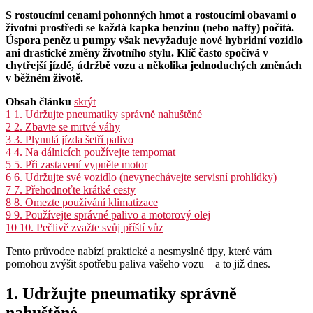
S rostoucími cenami pohonných hmot a rostoucími obavami o
životní prostředí se každá kapka benzinu (nebo nafty) počítá.
Úspora peněz u pumpy však nevyžaduje nové hybridní vozidlo
ani drastické změny životního stylu. Klíč často spočívá v
chytřejší jízdě, údržbě vozu a několika jednoduchých změnách
v běžném životě.
Obsah článku
skrýt
1
1. Udržujte pneumatiky správně nahuštěné
2
2. Zbavte se mrtvé váhy
3
3. Plynulá jízda šetří palivo
4
4. Na dálnicích používejte tempomat
5
5. Při zastavení vypněte motor
6
6. Udržujte své vozidlo (nevynechávejte servisní prohlídky)
7
7. Přehodnoťte krátké cesty
8
8. Omezte používání klimatizace
9
9. Používejte správné palivo a motorový olej
10
10. Pečlivě zvažte svůj příští vůz
Tento průvodce nabízí praktické a nesmyslné tipy, které vám
pomohou zvýšit spotřebu paliva vašeho vozu – a to již dnes.
1. Udržujte pneumatiky správně
nahuštěné