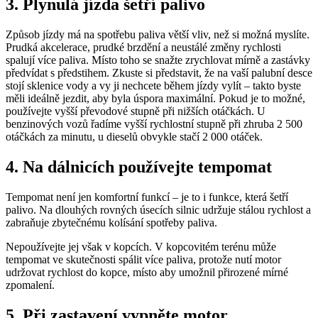
3. Plynulá jízda šetří palivo
Způsob jízdy má na spotřebu paliva větší vliv, než si možná myslíte.
Prudká akcelerace, prudké brzdění a neustálé změny rychlosti
spalují více paliva. Místo toho se snažte zrychlovat mírně a zastávky
předvídat s předstihem. Zkuste si představit, že na vaší palubní desce
stojí sklenice vody a vy ji nechcete během jízdy vylít – takto byste
měli ideálně jezdit, aby byla úspora maximální. Pokud je to možné,
používejte vyšší převodové stupně při nižších otáčkách. U
benzinových vozů řadíme vyšší rychlostní stupně při zhruba 2 500
otáčkách za minutu, u dieselů obvykle stačí 2 000 otáček.
4. Na dálnicích používejte tempomat
Tempomat není jen komfortní funkcí – je to i funkce, která šetří
palivo. Na dlouhých rovných úsecích silnic udržuje stálou rychlost a
zabraňuje zbytečnému kolísání spotřeby paliva.
Nepoužívejte jej však v kopcích. V kopcovitém terénu může
tempomat ve skutečnosti spálit více paliva, protože nutí motor
udržovat rychlost do kopce, místo aby umožnil přirozené mírné
zpomalení.
5. Při zastavení vypněte motor