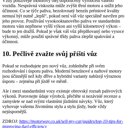
Vždy používejte motorový olej doporučený výrobcem vašeho
vozidla. Nesprávná viskozita může zvýšit tření motoru a snížit jeho
účinnost. Co se týče paliva, bezolovnatý benzín prémiové kvality
nemusí být nutně „lepší“, pokud není váš vůz speciálně navržen pro
jeho provoz. Používání vysokooktanového paliva ve standardním
motoru vám nepřinese vyšší výkon ani vyšší kilometrový výkon –
bude to jen dražší. Pokud je však váš vůz přeplňovaný nebo vysoce
výkonný, může použití správné třídy paliva zlepšit spalování a
účinnost.
10. Pečlivě zvažte svůj příští vůz
Pokud se rozhodujete pro nový vůz, zohledněte při svém
rozhodování i úsporu paliva. Moderní benzínové a naftové motory
jsou účinnější než kdy dříve a hybridní varianty nabízejí výraznou
úsporu – zejména při jízdě ve městě.
Ale i mezi standardními vozy existuje obrovský rozsah palivových
výkonů. Porovnejte údaje výrobců, přečtěte si nezávislé recenze a
zamyslete se nad svými vlastními jízdními návyky. Vůz, který
vyhovuje vašemu životnímu stylu a stylu jízdy, bude vždy
nejúspornější.
ZDROJ:
https://motorway.co.uk/sell-my-car/guides/top-10-tips-for-
improving-fuel-efficiency