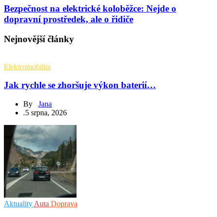
Bezpečnost na elektrické koloběžce: Nejde o
dopravní prostředek, ale o řidiče
Nejnovější články
Elektromobilita
Jak rychle se zhoršuje výkon baterií…
By
Jana
.
5 srpna, 2026
Aktuality
Auta
Doprava