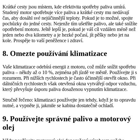
Krátké cesty jsou místem, kde efektivita spotřeby paliva umírá.
Studený motor spotřebuje více paliva a krátké cesty mu nedávají
čas, aby dosáhl své nejúčinnější teploty. Pokud je to možné, spojte
pochůzky do jedné cesty. Nejenže tím ušetříte palivo, ale také snížíte
opotřebení motoru. Ještě lepší je, pokud je váš cíl vzdálen méně než
jeden nebo dva kilometry a je hezké počasí, jít pěšky nebo jet na
kole. Prospěje to vaší peněžence i zdraví.
8. Omezte používání klimatizace
Vaše klimatizace odebírá energii z motoru, což může snížit spotřebu
paliva – někdy až o 10 %, zejména při jízdě ve městě. Používejte ji s
rozumem. Při nižších rychlostech je často účinnější otevřít okno. Při
dálničních rychlostech však otevřená okna vytvářejí odpor vzduchu,
který převyšuje úsporu paliva dosaženou vypnutím klimatizace.
Stručně řečeno: klimatizaci používejte jen tehdy, když je to opravdu
nutné, a vypněte ji, jakmile se kabina dostatečně ochladí.
9. Používejte správné palivo a motorový
olej