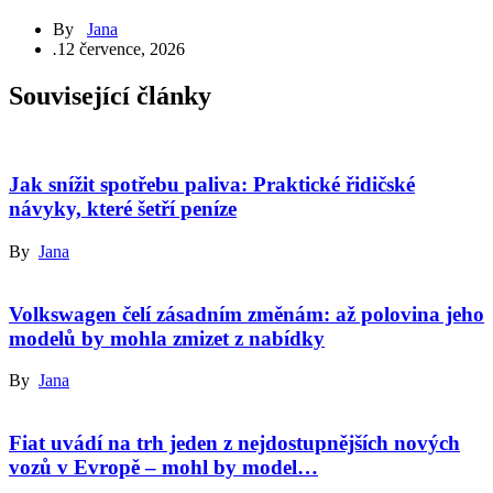
By
Jana
.
12 července, 2026
Související články
Jak snížit spotřebu paliva: Praktické řidičské
návyky, které šetří peníze
By
Jana
Volkswagen čelí zásadním změnám: až polovina jeho
modelů by mohla zmizet z nabídky
By
Jana
Fiat uvádí na trh jeden z nejdostupnějších nových
vozů v Evropě – mohl by model…