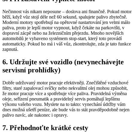
Nečinnost vás nikam neposune – doslova ani finančně. Pokud motor
běží, když vůz stojí déle než 60 sekund, spalujete palivo zbytečně.
Moderní motory spotřebují na opětovné nastartování jen velmi málo
paliva, proto je lepší motor vypnout, když čekáte na parkovišti, v
dopravní zácpě nebo na železničním přejezdu. Mnoho novějších
automobilů je vybaveno systémem stop-start, který toto provádí
automaticky. Pokud ho má i váš vůz, zkontrolujte, zda je tato funkce
zapnutá.
6. Udržujte své vozidlo (nevynechávejte
servisní prohlídky)
Dobře udržovaný motor pracuje efektivněji. Znečištěné vzduchové
filtry, staré zapalovací svíčky nebo nekvalitní olej mohou způsobit,
že motor pracuje více a spotřebuje více paliva. Pravidelná výměna
oleje, seřízení pneumatik a pravidelný servis pomáhají lepšímu
výkonu vašeho vozu. Myslete na to takto: vynechání údržby vám
dnes možná ušetří peníze, ale bude vás to stát pravděpodobně nejen
palivo navíc, ale nakonec i opravy.
7. Přehodnoťte krátké cesty