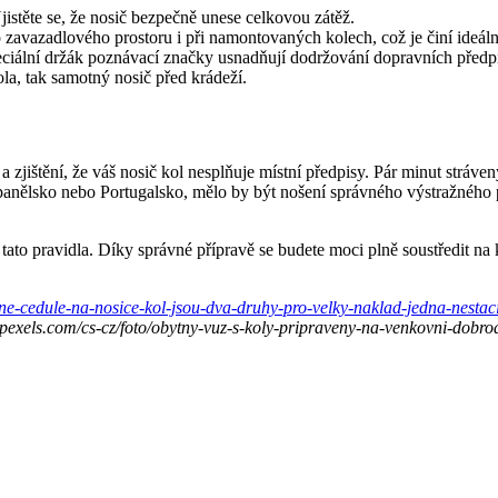
jistěte se, že nosič bezpečně unese celkovou zátěž.
zavazadlového prostoru i při namontovaných kolech, což je činí ideáln
eciální držák poznávací značky usnadňují dodržování dopravních předp
la, tak samotný nosič před krádeží.
í a zjištění, že váš nosič kol nesplňuje místní předpisy. Pár minut strá
panělsko nebo Portugalsko, mělo by být nošení správného výstražného 
át tato pravidla. Díky správné přípravě se budete moci plně soustředit n
zne-cedule-na-nosice-kol-jsou-dva-druhy-pro-velky-naklad-jedna-nestac
w.pexels.com/cs-cz/foto/obytny-vuz-s-koly-pripraveny-na-venkovni-dobr