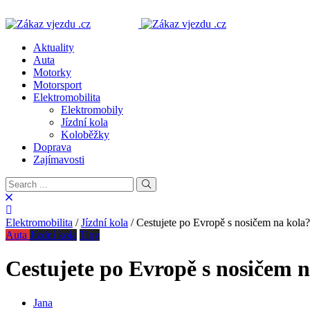
Aktuality
Auta
Motorky
Motorsport
Elektromobilita
Elektromobily
Jízdní kola
Koloběžky
Doprava
Zajímavosti
Elektromobilita
/
Jízdní kola
/
Cestujete po Evropě s nosičem na kola?
Auta
Jízdní kola
Tipy
Cestujete po Evropě s nosičem n
Jana