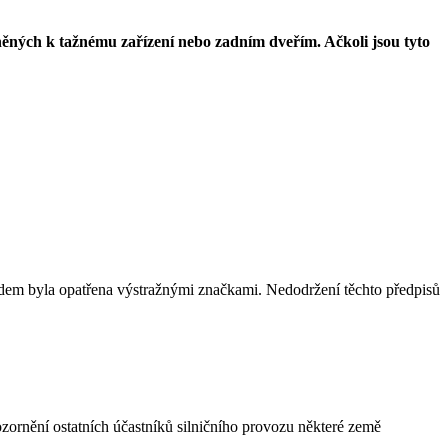
vněných k tažnému zařízení nebo zadním dveřím. Ačkoli jsou tyto
adem byla opatřena výstražnými značkami. Nedodržení těchto předpisů
ozornění ostatních účastníků silničního provozu některé země