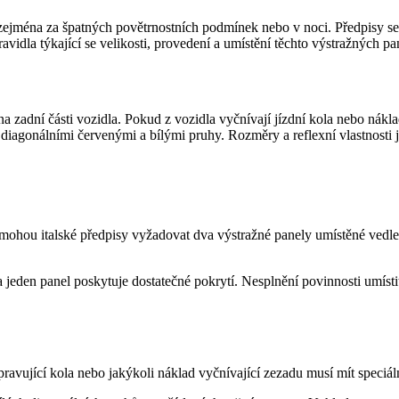
ejména za špatných povětrnostních podmínek nebo v noci. Předpisy se v
avidla týkající se velikosti, provedení a umístění těchto výstražných pa
na zadní části vozidla. Pokud z vozidla vyčnívají jízdní kola nebo nákl
diagonálními červenými a bílými pruhy. Rozměry a reflexní vlastnosti 
 mohou italské předpisy vyžadovat dva výstražné panely umístěné vedle s
 zda jeden panel poskytuje dostatečné pokrytí. Nesplnění povinnosti um
avující kola nebo jakýkoli náklad vyčnívající zezadu musí mít speciáln