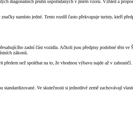
bílých diagonálních pruhů uspořádaných v jiném vzoru. Vzhled a propor
značky namísto jedné. Tento rozdíl často překvapuje turisty, kteří před
řesahujícího zadní část vozidla. Ačkoli jsou předpisy podobné těm ve Š
místních zákonů.
vit předem než spoléhat na to, že vhodnou výbavu najde až v zahraničí.
u standardizované. Ve skutečnosti si jednotlivé země zachovávají vlastní