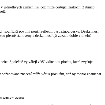
 jednotlivých zemích liší, což může cestující zaskočit. Zatímco
nelů.
ad, jsou řidiči povinni použít reflexní výstražnou desku. Deska musí
jsou přesně stanoveny a deska musí být zezadu dobře viditelná.
ebe. Společně vytvářejí větší viditelnou plochu, která zvyšuje
ístit požadované značení může vést k pokutám, což by mohlo znamenat
í reflexní desku.