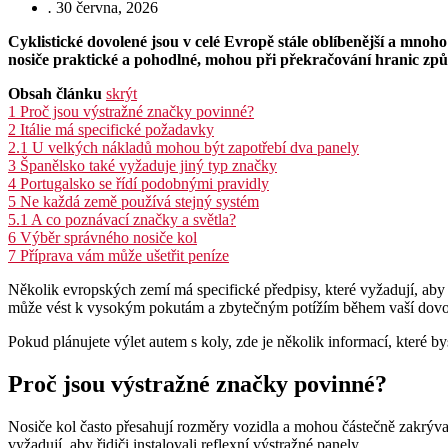
.
30 června, 2026
Cyklistické dovolené jsou v celé Evropě stále oblíbenější a mnoh
nosiče praktické a pohodlné, mohou při překračování hranic způ
Obsah článku
skrýt
1
Proč jsou výstražné značky povinné?
2
Itálie má specifické požadavky
2.1
U velkých nákladů mohou být zapotřebí dva panely
3
Španělsko také vyžaduje jiný typ značky
4
Portugalsko se řídí podobnými pravidly
5
Ne každá země používá stejný systém
5.1
A co poznávací značky a světla?
6
Výběr správného nosiče kol
7
Příprava vám může ušetřit peníze
Několik evropských zemí má specifické předpisy, které vyžadují, ab
může vést k vysokým pokutám a zbytečným potížím během vaší dovo
Pokud plánujete výlet autem s koly, zde je několik informací, které b
Proč jsou výstražné značky povinné?
Nosiče kol často přesahují rozměry vozidla a mohou částečně zakrývat
vyžadují, aby řidiči instalovali reflexní výstražné panely.