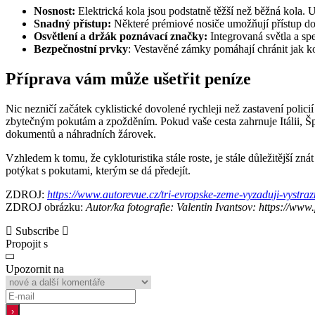
Nosnost:
Elektrická kola jsou podstatně těžší než běžná kola. U
Snadný přístup:
Některé prémiové nosiče umožňují přístup do 
Osvětlení a držák poznávací značky:
Integrovaná světla a sp
Bezpečnostní prvky
: Vestavěné zámky pomáhají chránit jak ko
Příprava vám může ušetřit peníze
Nic nezničí začátek cyklistické dovolené rychleji než zastavení polici
zbytečným pokutám a zpožděním. Pokud vaše cesta zahrnuje Itálii, Š
dokumentů a náhradních žárovek.
Vzhledem k tomu, že cykloturistika stále roste, je stále důležitější zn
potýkat s pokutami, kterým se dá předejít.
ZDROJ:
https://www.autorevue.cz/tri-evropske-zeme-vyzaduji-vystra
ZDROJ obrázku:
Autor/ka fotografie: Valentin Ivantsov: https://ww
Subscribe
Propojit s
Upozornit na