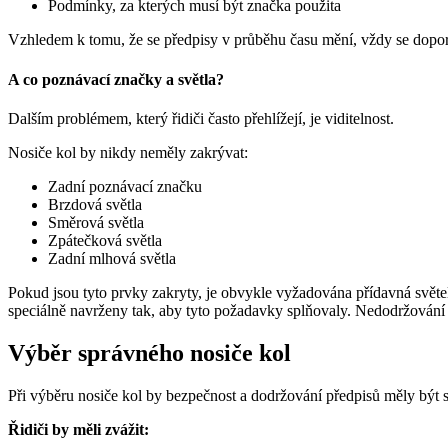
Podmínky, za kterých musí být značka použita
Vzhledem k tomu, že se předpisy v průběhu času mění, vždy se dopo
A co poznávací značky a světla?
Dalším problémem, který řidiči často přehlížejí, je viditelnost.
Nosiče kol by nikdy neměly zakrývat:
Zadní poznávací značku
Brzdová světla
Směrová světla
Zpátečková světla
Zadní mlhová světla
Pokud jsou tyto prvky zakryty, je obvykle vyžadována přídavná světel
speciálně navrženy tak, aby tyto požadavky splňovaly. Nedodržování 
Výběr správného nosiče kol
Při výběru nosiče kol by bezpečnost a dodržování předpisů měly být st
Řidiči by měli zvážit: