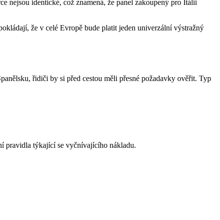
ce nejsou identické, což znamená, že panel zakoupený pro Itálii
pokládají, že v celé Evropě bude platit jeden univerzální výstražný
panělsku, řidiči by si před cestou měli přesné požadavky ověřit. Typ
 pravidla týkající se vyčnívajícího nákladu.