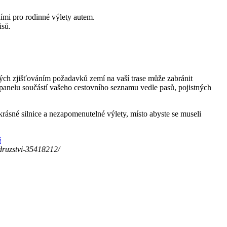
ími pro rodinné výlety autem.
isů.
vených zjišťováním požadavků zemí na vaší trase může zabránit
panelu součástí vašeho cestovního seznamu vedle pasů, pojistných
a krásné silnice a nezapomenutelné výlety, místo abyste se museli
i
odruzstvi-35418212/