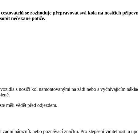
o cestovatelů se rozhoduje přepravovat svá kola na nosičích připe
sobit nečekané potíže.
y vozidla s nosiči kol namontovanými na zádi nebo s vyčnívajícím nákl
lené.
yste měli vědět před odjezdem.
 zadní nárazník nebo poznávací značku. Pro zlepšení viditelnosti a up