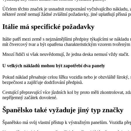
Účelem těchto značek je usnadnit rozpoznání vyčnívajícího nákladu, z
některé země nemají žádné zvláštní požadavky, jiné uplatňují přísná pr
Itálie má specifické požadavky
Itálie patří mezi země s nejznámějšími předpisy týkajícími se nákladu 
mít čtvercový tvar a být opatřena charakteristickým vzorem tvořeným 
Mnozí řidiči si však neuvědomují, že jedna deska nemusí vždy stačit.
U velkých nákladů mohou být zapotřebí dva panely
Pokud náklad přesahuje celou šířku vozidla nebo je obzvláště široký,
bezpečnost a zajišťuje dodržování předpisů.
Cestující přepravující více jízdních kol by proto měli zkontrolovat,
nepříjemný začátek dovolené.
Španělsko také vyžaduje jiný typ značky
Španělsko má svůj vlastní přístup k výstražným panelům. Vozidla přepr