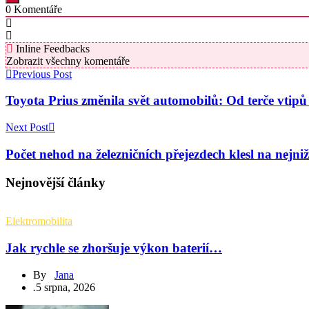
0
Komentáře
Inline Feedbacks
Zobrazit všechny komentáře
Previous Post
Toyota Prius změnila svět automobilů: Od terče vtip
Next Post
Počet nehod na železničních přejezdech klesl na nejniž
Nejnovější články
Elektromobilita
Jak rychle se zhoršuje výkon baterií…
By
Jana
.
5 srpna, 2026