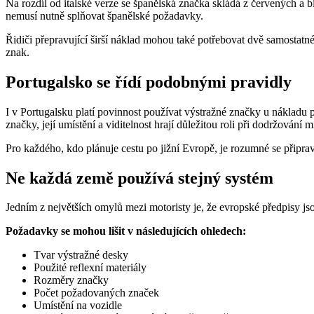
Na rozdíl od italské verze se španělská značka skládá z červených a 
nemusí nutně splňovat španělské požadavky.
Řidiči přepravující širší náklad mohou také potřebovat dvě samostatné 
znak.
Portugalsko se řídí podobnými pravidly
I v Portugalsku platí povinnost používat výstražné značky u nákladu p
značky, její umístění a viditelnost hrají důležitou roli při dodržování 
Pro každého, kdo plánuje cestu po jižní Evropě, je rozumné se připra
Ne každá země používá stejný systém
Jedním z největších omylů mezi motoristy je, že evropské předpisy jso
Požadavky se mohou lišit v následujících ohledech:
Tvar výstražné desky
Použité reflexní materiály
Rozměry značky
Počet požadovaných značek
Umístění na vozidle