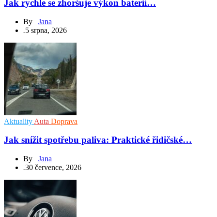
Jak rychle se zhoršuje výkon baterií…
By
Jana
.
5 srpna, 2026
Aktuality
Auta
Doprava
Jak snížit spotřebu paliva: Praktické řidičské…
By
Jana
.
30 července, 2026