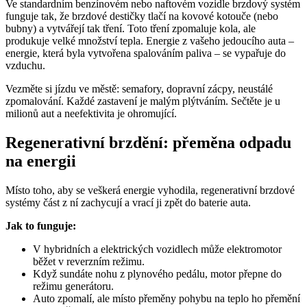
Ve standardním benzínovém nebo naftovém vozidle brzdový systém
funguje tak, že brzdové destičky tlačí na kovové kotouče (nebo
bubny) a vytvářejí tak tření. Toto tření zpomaluje kola, ale
produkuje velké množství tepla. Energie z vašeho jedoucího auta –
energie, která byla vytvořena spalováním paliva – se vypařuje do
vzduchu.
Vezměte si jízdu ve městě: semafory, dopravní zácpy, neustálé
zpomalování. Každé zastavení je malým plýtváním. Sečtěte je u
milionů aut a neefektivita je ohromující.
Regenerativní brzdění: přeměna odpadu
na energii
Místo toho, aby se veškerá energie vyhodila, regenerativní brzdové
systémy část z ní zachycují a vrací ji zpět do baterie auta.
Jak to funguje:
V hybridních a elektrických vozidlech může elektromotor
běžet v reverzním režimu.
Když sundáte nohu z plynového pedálu, motor přepne do
režimu generátoru.
Auto zpomalí, ale místo přeměny pohybu na teplo ho přemění