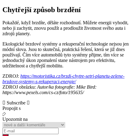
Chytřejší způsob brzdění
Pokaždé, když brzdíte, děláte rozhodnutí. Můžete energii vyhodit,
nebo ji zachytit, znovu použít a prodloužit životnost svého auta i
zdrojů planety.
Ekologické brzdové systémy a rekuperační technologie nejsou jen
módní slova. Jsou to skutečná, praktická řešení, která se již dnes
používají. Čím více automobilů tyto systémy přijme, tím více se
jednoduchý úkon zpomalení stane nástrojem pro efektivitu,
udržitelnost a chytřejší mobilitu.
ZDROJ:
https://motoristika.cz/brzdi-chytre-setri-planetu-zelene-
brzdove-systemy-s-rekuperaci-energie/
ZDROJ obrázku:
Autor/ka fotografie: Mike Bird:
https://www.pexels.com/cs-cz/foto/195635/
Subscribe
Propojit s
Upozornit na