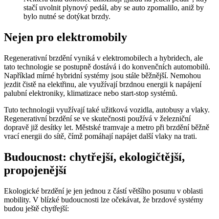
stačí uvolnit plynový pedál, aby se auto zpomalilo, aniž by
bylo nutné se dotýkat brzdy.
Nejen pro elektromobily
Regenerativní brzdění vyniká v elektromobilech a hybridech, ale
tato technologie se postupně dostává i do konvenčních automobilů.
Například mírné hybridní systémy jsou stále běžnější. Nemohou
jezdit čistě na elektřinu, ale využívají brzdnou energii k napájení
palubní elektroniky, klimatizace nebo start-stop systémů.
Tuto technologii využívají také užitková vozidla, autobusy a vlaky.
Regenerativní brzdění se ve skutečnosti používá v železniční
dopravě již desítky let. Městské tramvaje a metro při brzdění běžně
vrací energii do sítě, čímž pomáhají napájet další vlaky na trati.
Budoucnost: chytřejší, ekologičtější,
propojenější
Ekologické brzdění je jen jednou z částí většího posunu v oblasti
mobility. V blízké budoucnosti lze očekávat, že brzdové systémy
budou ještě chytřejší: