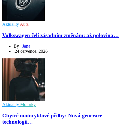
Aktuality
Auta
Volkswagen čelí zásadním změnám: až polovina…
By
Jana
.
24 července, 2026
Aktuality
Motorky
Chytré motocyklové přilby: Nová generace
technologií…