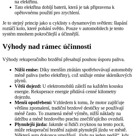
na elektřinu.
Tato elektřina dobíjí baterii, která je tak připravena k
opětovnému použití pro zrychlení.
Je to stejný princip jako u cyklisty s dynamovým světlem: šlapání
roztáčí kolo, které pohání světlo. Pouze v automobilech je tento
systém mnohem pokročilejší a účinnější.
Výhody nad rámec účinnosti
Výhody rekuperačního brzdění přesahují pouhou úsporu paliva.
Nižší emise:
Díky menším ztrátám spotřebovávají automobily
méně paliva (nebo elektřiny), což snižuje emise skleníkových
plynů.
Větší dojezd:
U elektromobilů záleží na každém kousku
energie. Rekuperace energie přidává cenné kilometry
dojezdu.
Menší opotřebení:
Vzhledem k tomu, že motor zajišťuje
většinu zpomalení, tradiční brzdové destičky se používají
méně často. To znamená méně výměn, nižší náklady na
údržbu a méně brzdového prachu znečišťujícího ovzduší.
Plynulejší jízda:
Jakmile si řidiči zvyknou na tento pocit,
může rekuperační brzdění zajistit plynulejší jízdu ve městě.
Některá auta dokonce umožňují „jízdu na jeden pedál“, kdy