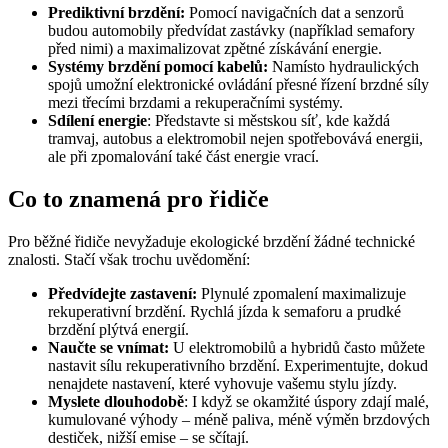
Prediktivní brzdění:
Pomocí navigačních dat a senzorů
budou automobily předvídat zastávky (například semafory
před nimi) a maximalizovat zpětné získávání energie.
Systémy brzdění pomocí kabelů:
Namísto hydraulických
spojů umožní elektronické ovládání přesné řízení brzdné síly
mezi třecími brzdami a rekuperačními systémy.
Sdílení energie
: Představte si městskou síť, kde každá
tramvaj, autobus a elektromobil nejen spotřebovává energii,
ale při zpomalování také část energie vrací.
Co to znamená pro řidiče
Pro běžné řidiče nevyžaduje ekologické brzdění žádné technické
znalosti. Stačí však trochu uvědomění:
Předvídejte zastavení:
Plynulé zpomalení maximalizuje
rekuperativní brzdění. Rychlá jízda k semaforu a prudké
brzdění plýtvá energií.
Naučte se vnímat:
U elektromobilů a hybridů často můžete
nastavit sílu rekuperativního brzdění. Experimentujte, dokud
nenajdete nastavení, které vyhovuje vašemu stylu jízdy.
Myslete dlouhodobě
: I když se okamžité úspory zdají malé,
kumulované výhody – méně paliva, méně výměn brzdových
destiček, nižší emise – se sčítají.