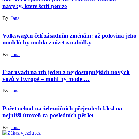
návyky, které šetří peníze
By
Jana
Volkswagen čelí zásadním změnám: až polovina jeho
modelů by mohla zmizet z nabídky
By
Jana
Fiat uvádí na trh jeden z nejdostupnějších nových
vozů v Evropě – mohl by model…
By
Jana
Počet nehod na železničních přejezdech klesl na
nejnižší úroveň za posledních pět let
By
Jana