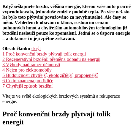
Když sešlápnete brzdu, většina energie, kterou vaše auto pracně
vyprodukovalo, jednoduše zmizí v podobě tepla. Po více než sto
let bylo toto plýtvání považováno za nevyhnutelné. Ale časy se
mění. Vzhledem k obavám o klima, rostoucím cenám
pohonných hmot a chytřejším automobilovým technologiím již
brzdění neslouží pouze ke zpomalení. Jedná se o úsporu energie
– a dokonce i o její zpětné získávání.
Obsah článku
skrýt
1
Proč konvenční brzdy plýtvají tolik energií
2
Regenerativní brzdění: přeměna odpadu na energii
3
Výhody nad rámec účinnosti
4
Nejen pro elektromobily
5
Budoucnost: chytřejší, ekologičtější, propojenější
6
Co to znamená pro řidiče
7
Chytřejší způsob brzdění
Vítejte ve světě ekologických brzdových systémů a rekuperace
energie.
Proč konvenční brzdy plýtvají tolik
energií