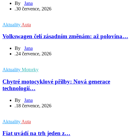
By
Jana
.
30 července, 2026
Aktuality
Auta
Volkswagen čelí zásadním změnám: až polovina…
By
Jana
.
24 července, 2026
Aktuality
Motorky
Chytré motocyklové přilby: Nová generace
technologií…
By
Jana
.
18 července, 2026
Aktuality
Auta
Fiat uvádí na trh jeden z…