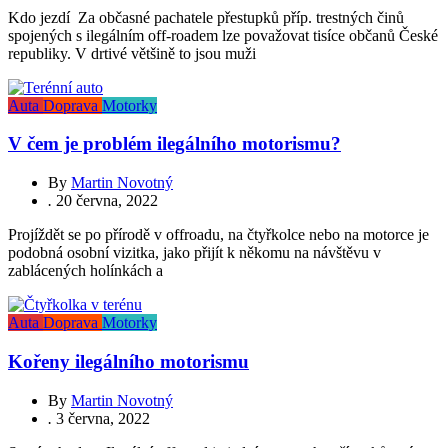
Kdo jezdí Za občasné pachatele přestupků příp. trestných činů
spojených s ilegálním off-roadem lze považovat tisíce občanů České
republiky. V drtivé většině to jsou muži
Auta
Doprava
Motorky
V čem je problém ilegálního motorismu?
By
Martin Novotný
.
20 června, 2022
Projíždět se po přírodě v offroadu, na čtyřkolce nebo na motorce je
podobná osobní vizitka, jako přijít k někomu na návštěvu v
zablácených holínkách a
Auta
Doprava
Motorky
Kořeny ilegálního motorismu
By
Martin Novotný
.
3 června, 2022