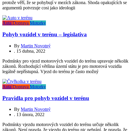
protože věří, že se pohybují v mezích zákona. Shoda opakujících se
argumentů potvrzuje cosi jako ideologii
Auta
Doprava
Motorky
Pohyb vozidel v terénu – legislativa
By
Martin Novotný
.
15 dubna, 2022
Podmínky pro vjezd motorových vozidel do terénu upravuje několik
zákonů. Rozhodující většina území státu je pro motorová vozidla
legálně nepřístupná. Vjezd do terénu je často možný
Auta
Doprava
Motorky
Pravidla pro pohyb vozidel v terénu
By
Martin Novotný
.
13 února, 2022
Podmínky vjezdu motorových vozidel do terénu určuje několik
zákonů. Není pravda, že vjezdu do terénu nic nebrání. Je pravda, že