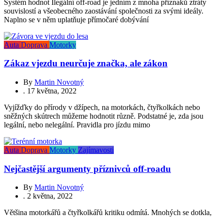
Systém hodnot Ilegální off-road je jedním z mnoha příznaků ztráty
souvislostí a všeobecného zaostávání společnosti za svými ideály.
Naplno se v něm uplatňuje přímočaré dobývání
Auta
Doprava
Motorky
Zákaz vjezdu neurčuje značka, ale zákon
By
Martin Novotný
.
17 května, 2022
Vyjížďky do přírody v džípech, na motorkách, čtyřkolkách nebo
sněžných skútrech můžeme hodnotit různě. Podstatné je, zda jsou
legální, nebo nelegální. Pravidla pro jízdu mimo
Auta
Doprava
Motorky
Zajímavosti
Nejčastější argumenty příznivců off-roadu
By
Martin Novotný
.
2 května, 2022
Většina motorkářů a čtyřkolkářů kritiku odmítá. Mnohých se dotkla,