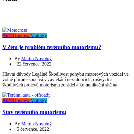
Auta
Doprava
Motorky
V čem je problém terénního motorismu?
By
Martin Novotný
.
22 července, 2022
Hlavní důvody Legálně Škodlivost pohybu motorových vozidel ve
volné přírodě spočívá v zavlékání nežádoucích, rušivých a
škodlivých projevů motorismu ze sídel a komunikační sítě na
Auta
Doprava
Motorky
Stav terénního motorismu
By
Martin Novotný
.
5 července, 2022