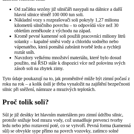
Od začátku sezóny již silničáři nasypali na dálnice a další
hlavní silnice téměř 100 000 tun soli.
Nákladní vozy s rozprašovači soli pokryly 1,27 milionu
kilometrů silničního povrchu – to odpovídá více než 30
obletům zeměkoule z východu na západ.
Kromě pevné kamenné soli použili pracovníci miliony litrů
solanky – kapalné směsi vody a chloridu sodného nebo
vápenatého, která pomáhá zabránit tvorbě ledu a rychleji
roztát sníh.
Navzdory velkému množství materiálu, které bylo dosud
použito, má ŘSD stále k dispozici více než polovinu svých
zásob soli na zbytek zimy.
Tyto údaje poukazují na to, jak proměnlivé může být zimní počasí z
roku na rok – a kolik úsilí je třeba vynaložit na zajištění bezpečnosti
silnic při sněžení, námraze a mrazivých teplotách.
Proč tolik soli?
Sůl je již desítky let hlavním materiálem pro zimní údržbu silnic,
protože snižuje bod mrazu vody, což usnadňuje prevenci tvorby
ledu nebo jeho roztavení poté, co se vytvoří. Pevná forma (kamenná
sůl) se obvykle sype přímo na povrch vozovky, zatímco solné