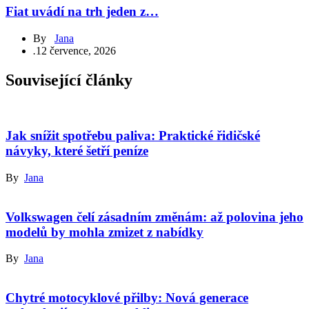
Fiat uvádí na trh jeden z…
By
Jana
.
12 července, 2026
Související články
Jak snížit spotřebu paliva: Praktické řidičské
návyky, které šetří peníze
By
Jana
Volkswagen čelí zásadním změnám: až polovina jeho
modelů by mohla zmizet z nabídky
By
Jana
Chytré motocyklové přilby: Nová generace