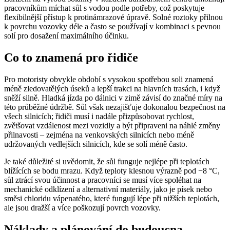
pracovníkům míchat sůl s vodou podle potřeby, což poskytuje
flexibilnější přístup k protinámrazové úpravě. Solné roztoky přilnou
k povrchu vozovky déle a často se používají v kombinaci s pevnou
solí pro dosažení maximálního účinku.
Co to znamená pro řidiče
Pro motoristy obvykle období s vysokou spotřebou soli znamená
méně zledovatělých úseků a lepší trakci na hlavních trasách, i když
sněží silně. Hladká jízda po dálnici v zimě závisí do značné míry na
této průběžné údržbě. Sůl však nezajišťuje dokonalou bezpečnost na
všech silnicích; řidiči musí i nadále přizpůsobovat rychlost,
zvětšovat vzdálenost mezi vozidly a být připraveni na náhlé změny
přilnavosti – zejména na venkovských silnicích nebo méně
udržovaných vedlejších silnicích, kde se solí méně často.
Je také důležité si uvědomit, že sůl funguje nejlépe při teplotách
blížících se bodu mrazu. Když teploty klesnou výrazně pod −8 °C,
sůl ztrácí svou účinnost a pracovníci se musí více spoléhat na
mechanické odklízení a alternativní materiály, jako je písek nebo
směsi chloridu vápenatého, které fungují lépe při nižších teplotách,
ale jsou dražší a více poškozují povrch vozovky.
Náklady a plánování do budoucna