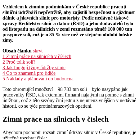
Vzhledem k zimním podmínkám v České republice pracují
silniční údržbáři nepřetržitě, aby zajistili bezpečnost a sjízdnost
dálnic a hlavních silnic pro motoristy. Podle nedávné tiskové
zprávy Ředitelství silnic a dálnic (ŘSD) a jeho dodavatelů bylo
od listopadu na dálnicích v zemi rozmetáno téměř 100 000 tun
posypové soli, což je o 85 % více než ve stejném období loňské
zimy.
Obsah článku
skrýt
1
Zimní práce na silnicích v číslech
2
Proč tolik soli?
3
Jak fungují týmy údržby silnic
4
Co to znamená pro řidiče
5
Náklady a plánování do budoucna
Toto ohromující množství – 98 783 tun soli – bylo nasypáno jak
pracovníky ŘSD, tak externími firmami najatými na pomoc s zimní
údržbou, což z této sezóny činí jednu z nejintenzivnějších v nedávné
historii, co se týče protinámrazových opatření.
Zimní práce na silnicích v číslech
Abychom pochopili rozsah zimní údržby silnic v České republice, je
užitečné rozebrat čísla: