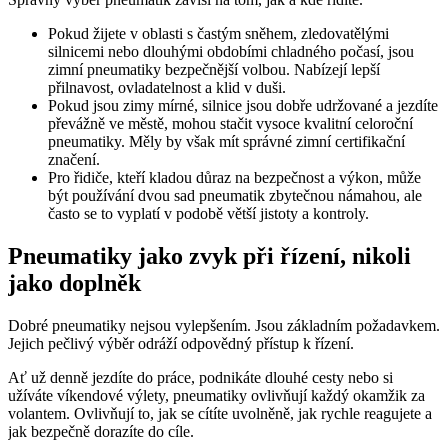
Pokud žijete v oblasti s častým sněhem, zledovatělými
silnicemi nebo dlouhými obdobími chladného počasí, jsou
zimní pneumatiky bezpečnější volbou. Nabízejí lepší
přilnavost, ovladatelnost a klid v duši.
Pokud jsou zimy mírné, silnice jsou dobře udržované a jezdíte
převážně ve městě, mohou stačit vysoce kvalitní celoroční
pneumatiky. Měly by však mít správné zimní certifikační
značení.
Pro řidiče, kteří kladou důraz na bezpečnost a výkon, může
být používání dvou sad pneumatik zbytečnou námahou, ale
často se to vyplatí v podobě větší jistoty a kontroly.
Pneumatiky jako zvyk při řízení, nikoli
jako doplněk
Dobré pneumatiky nejsou vylepšením. Jsou základním požadavkem.
Jejich pečlivý výběr odráží odpovědný přístup k řízení.
Ať už denně jezdíte do práce, podnikáte dlouhé cesty nebo si
užíváte víkendové výlety, pneumatiky ovlivňují každý okamžik za
volantem. Ovlivňují to, jak se cítíte uvolněně, jak rychle reagujete a
jak bezpečně dorazíte do cíle.