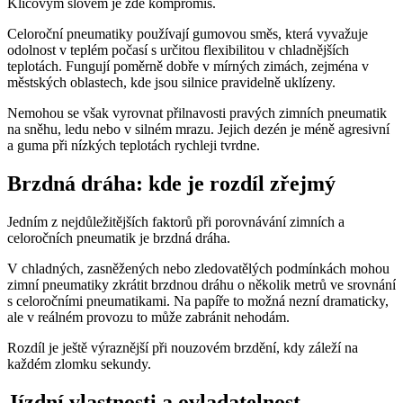
Klíčovým slovem je zde kompromis.
Celoroční pneumatiky používají gumovou směs, která vyvažuje
odolnost v teplém počasí s určitou flexibilitou v chladnějších
teplotách. Fungují poměrně dobře v mírných zimách, zejména v
městských oblastech, kde jsou silnice pravidelně uklízeny.
Nemohou se však vyrovnat přilnavosti pravých zimních pneumatik
na sněhu, ledu nebo v silném mrazu. Jejich dezén je méně agresivní
a guma při nízkých teplotách rychleji tvrdne.
Brzdná dráha: kde je rozdíl zřejmý
Jedním z nejdůležitějších faktorů při porovnávání zimních a
celoročních pneumatik je brzdná dráha.
V chladných, zasněžených nebo zledovatělých podmínkách mohou
zimní pneumatiky zkrátit brzdnou dráhu o několik metrů ve srovnání
s celoročními pneumatikami. Na papíře to možná nezní dramaticky,
ale v reálném provozu to může zabránit nehodám.
Rozdíl je ještě výraznější při nouzovém brzdění, kdy záleží na
každém zlomku sekundy.
Jízdní vlastnosti a ovladatelnost