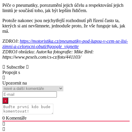
Péče o pneumatiky, porozumění jejich účelu a respektování jejich
limitů je součástí toho, jak být lepším řidičem.
Protože nakonec jsou nejchytřejší rozhodnutí při řízení často ta,
kterých si ani nevšimnete, jednoduše proto, že vše funguje tak, jak
má.
ZDROJ:
https://motoristika.cz/pneumatiky-pod-lupou-v-cem-se-lisi-
zimni-a-celorocni-obuti/#google_vignette
ZDROJ obrázku:
Autor/ka fotografie: Mike Bird:
https://www.pexels.com/cs-cz/foto/441103/
Subscribe
Propojit s
Upozornit na
0
Komentáře