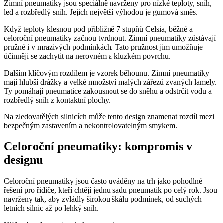
Zimní pneumatiky jsou speciálně navrženy pro nízké teploty, sníh,
led a rozbředlý sníh. Jejich největší výhodou je gumová směs.
Když teploty klesnou pod přibližně 7 stupňů Celsia, běžné a
celoroční pneumatiky začnou tvrdnout. Zimní pneumatiky zůstávají
pružné i v mrazivých podmínkách. Tato pružnost jim umožňuje
účinněji se zachytit na nerovném a kluzkém povrchu.
Dalším klíčovým rozdílem je vzorek běhounu. Zimní pneumatiky
mají hlubší drážky a velké množství malých zářezů zvaných lamely.
Ty pomáhají pneumatice zakousnout se do sněhu a odstrčit vodu a
rozbředlý sníh z kontaktní plochy.
Na zledovatělých silnicích může tento design znamenat rozdíl mezi
bezpečným zastavením a nekontrolovatelným smykem.
Celoroční pneumatiky: kompromis v
designu
Celoroční pneumatiky jsou často uváděny na trh jako pohodlné
řešení pro řidiče, kteří chtějí jednu sadu pneumatik po celý rok. Jsou
navrženy tak, aby zvládly širokou škálu podmínek, od suchých
letních silnic až po lehký sníh.