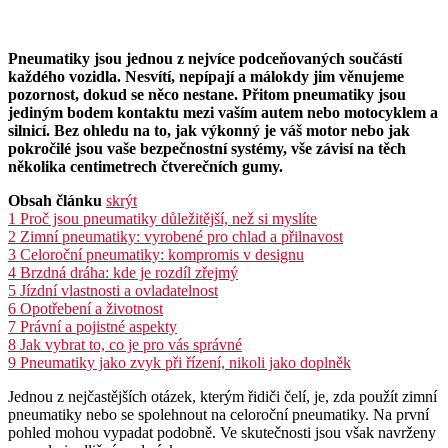
Pneumatiky jsou jednou z nejvíce podceňovaných součástí
každého vozidla. Nesvítí, nepípají a málokdy jim věnujeme
pozornost, dokud se něco nestane. Přitom pneumatiky jsou
jediným bodem kontaktu mezi vaším autem nebo motocyklem a
silnicí. Bez ohledu na to, jak výkonný je váš motor nebo jak
pokročilé jsou vaše bezpečnostní systémy, vše závisí na těch
několika centimetrech čtverečních gumy.
Obsah článku
skrýt
1
Proč jsou pneumatiky důležitější, než si myslíte
2
Zimní pneumatiky: vyrobené pro chlad a přilnavost
3
Celoroční pneumatiky: kompromis v designu
4
Brzdná dráha: kde je rozdíl zřejmý
5
Jízdní vlastnosti a ovladatelnost
6
Opotřebení a životnost
7
Právní a pojistné aspekty
8
Jak vybrat to, co je pro vás správné
9
Pneumatiky jako zvyk při řízení, nikoli jako doplněk
Jednou z nejčastějších otázek, kterým řidiči čelí, je, zda použít zimní
pneumatiky nebo se spolehnout na celoroční pneumatiky. Na první
pohled mohou vypadat podobně. Ve skutečnosti jsou však navrženy