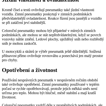
Kromě čísel a testů ovlivňují pneumatiky také jízdní vlastnosti
vozidla. Zimní pneumatiky poskytují v zimních podmínkách
předvídatelnější ovladatelnost. Reakce řízení jsou jasnější a vozidlo
se při zatáčení jeví stabilnější.
Celoroční pneumatiky mohou být přijatelné v mírných zimních
podmínkách, ale mohou se stát nepředvídatelnými, když se povrch
vozovky náhle změní. Ledové plochy, uježděný sníh nebo rozbředlý
sníh je mohou zaskočit.
U motocyklů a skútrů je výběr pneumatik ještě důležitější. Snížená
přilnavost přímo ovlivňuje rovnováhu a ponechává jen malý prostor
pro chyby.
Opotřebení a životnost
Používání nesprávných pneumatik v nesprávném ročním období
také ovlivňuje opotřebení. Zimní pneumatiky používané v teplém
počasí se rychle opotřebovávají, protože jejich měkká směs není
určena pro teplo. Mohou být hlučné, méně stabilní a mají kratší
životnost.
Celoroční pneumatiky vydrží déle v proměnlivých podmínkách, ale