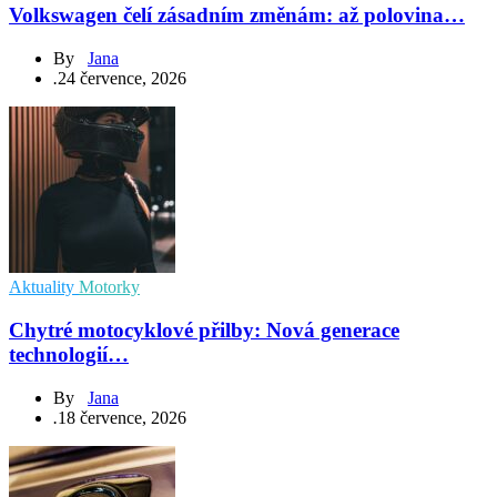
Volkswagen čelí zásadním změnám: až polovina…
By
Jana
.
24 července, 2026
Aktuality
Motorky
Chytré motocyklové přilby: Nová generace
technologií…
By
Jana
.
18 července, 2026