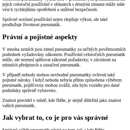
jejich celoroční používání v oblastech s drsnými zimami může stále
vést k rychlejšímu opotřebení a snížené bezpečnosti.
Správné sezónní používání nejen zlepšuje výkon, ale také
prodlužuje životnost pneumatik.
Právní a pojistné aspekty
V mnoha zemích jsou zimní pneumatiky za určitých povětrnostních
podmínek vyžadovány zákonem. Používání celoročních pneumatik
může, ale nemusí splňovat zákonné požadavky, v závislosti na
místních předpisech a označení pneumatik.
V případě nehody mohou nevhodné pneumatiky ovlivnit také
pojistné nároky. I když nehoda nebyla přímo způsobena výběrem
pneumatik, pojišťovny mohou zvážit, zda bylo vozidlo pro dané
podmínky správně vybaveno.
Znalost pravidel v místě, kde řídíte, je stejně důležitá jako znalost
vašich pneumatik.
Jak vybrat to, co je pro vás správné
Správný výběr pneumatik závisí na tom, jak a kde řídíte.