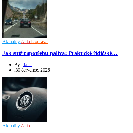
Aktuality
Auta
Doprava
Jak snížit spotřebu paliva: Praktické řidičské…
By
Jana
.
30 července, 2026
Aktuality
Auta