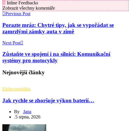
Inline Feedbacks
Zobrazit všechny komentáře
Previous Post
Porazte mráz: Chytré tipy, jak se vypořádat se
zamrzlými zámky auta v zimě
Next Post
Zůstaňte ve spojení i na silnici: Komunikační
systémy pro motocykly
Nejnovější články
Elektromobilita
Jak rychle se zhoršuje výkon baterií…
By
Jana
.
5 srpna, 2026