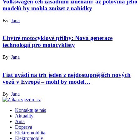
Volkswagen čelí zásadním změnám: až polovina jeho
modelů by mohla zmizet z nabídky
By
Jana
Chytré motocyklové přilby: Nová generace
technologií pro motocyklisty
By
Jana
Fiat uvádí na trh jeden z nejdostupnějších nových
vozů v Evropě – mohl by model…
By
Jana
Kontaktujte nás
Aktuality
Auta
Doprava
Elektromobilita
Elektromobily