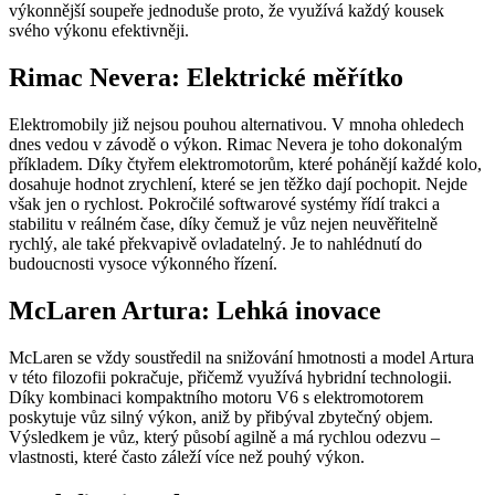
výkonnější soupeře jednoduše proto, že využívá každý kousek
svého výkonu efektivněji.
Rimac Nevera: Elektrické měřítko
Elektromobily již nejsou pouhou alternativou. V mnoha ohledech
dnes vedou v závodě o výkon. Rimac Nevera je toho dokonalým
příkladem. Díky čtyřem elektromotorům, které pohánějí každé kolo,
dosahuje hodnot zrychlení, které se jen těžko dají pochopit. Nejde
však jen o rychlost. Pokročilé softwarové systémy řídí trakci a
stabilitu v reálném čase, díky čemuž je vůz nejen neuvěřitelně
rychlý, ale také překvapivě ovladatelný. Je to nahlédnutí do
budoucnosti vysoce výkonného řízení.
McLaren Artura: Lehká inovace
McLaren se vždy soustředil na snižování hmotnosti a model Artura
v této filozofii pokračuje, přičemž využívá hybridní technologii.
Díky kombinaci kompaktního motoru V6 s elektromotorem
poskytuje vůz silný výkon, aniž by přibýval zbytečný objem.
Výsledkem je vůz, který působí agilně a má rychlou odezvu –
vlastnosti, které často záleží více než pouhý výkon.