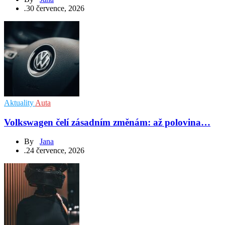
.
30 července, 2026
Aktuality
Auta
Volkswagen čelí zásadním změnám: až polovina…
By
Jana
.
24 července, 2026