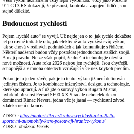
Větší výkon neznamená vždy lepší výkonnost. Vozy jako Porsche
911 GT3 RS dokazují, že přesnost, kontrola a zapojení řidiče jsou
stejně důležité.
Budoucnost rychlosti
Pojem „rychlé auto“ se vyvíjí. Už nejde jen o to, jak rychle dokážete
jet po rovné trati. Jde o to, jak efektivně auto využívá svůj výkon,
jak se chová v reálných podmínkách a jak komunikuje s řidičem.
Někteří nadšenci budou vždy postrádat jednoduchost starších strojů.
A mají pravdu. Nelze však popřít, že dnešní technologie otevírá
nové možnosti. Auta roku 2026 nejsou jen rychlejší. Jsou chytřejší,
schopnější a v mnoha ohledech vzrušující více než kdykoli předtím.
Pokud je tu jeden závěr, pak je to tento: výkon již není definován
jediným číslem. Je to kombinace inženýrství, designu a technologie,
které spolupracují. Ať už jde o surový výkon Bugatti Mistral,
hybridní přesnost Ferrari SF90 XX Stradale nebo elektrickou
dominanci Rimac Nevera, jedna věc je jasná — rychlostní závod
zdaleka není u konce.
ZDROJ:
https://motoristika.cz/kralove-rychlosti-roku-2026-
sportovni-automobily-ktere-posouvaji-hranice-vykonu/
ZDROJ obrázku:
Pexels