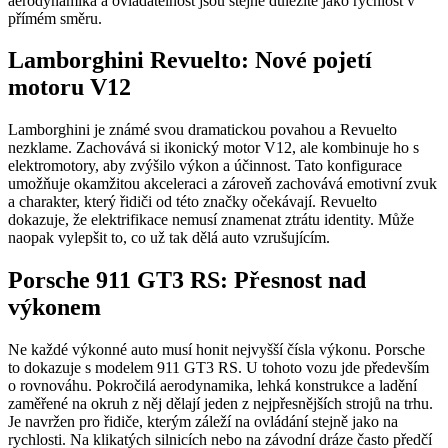
aerodynamika a ovladatelnost jsou stejně důležité jako rychlost v
přímém směru.
Lamborghini Revuelto: Nové pojetí
motoru V12
Lamborghini je známé svou dramatickou povahou a Revuelto
nezklame. Zachovává si ikonický motor V12, ale kombinuje ho s
elektromotory, aby zvýšilo výkon a účinnost. Tato konfigurace
umožňuje okamžitou akceleraci a zároveň zachovává emotivní zvuk
a charakter, který řidiči od této značky očekávají. Revuelto
dokazuje, že elektrifikace nemusí znamenat ztrátu identity. Může
naopak vylepšit to, co už tak dělá auto vzrušujícím.
Porsche 911 GT3 RS: Přesnost nad
výkonem
Ne každé výkonné auto musí honit nejvyšší čísla výkonu. Porsche
to dokazuje s modelem 911 GT3 RS. U tohoto vozu jde především
o rovnováhu. Pokročilá aerodynamika, lehká konstrukce a ladění
zaměřené na okruh z něj dělají jeden z nejpřesnějších strojů na trhu.
Je navržen pro řidiče, kterým záleží na ovládání stejně jako na
rychlosti. Na klikatých silnicích nebo na závodní dráze často předčí