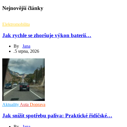
Nejnovější články
Elektromobilita
Jak rychle se zhoršuje výkon baterií…
By
Jana
.
5 srpna, 2026
Aktuality
Auta
Doprava
Jak snížit spotřebu paliva: Praktické řidičské…
By
Jana