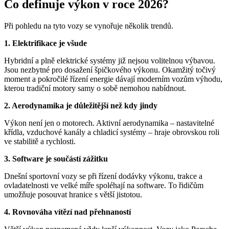
Co definuje výkon v roce 2026?
Při pohledu na tyto vozy se vynořuje několik trendů.
1. Elektrifikace je všude
Hybridní a plně elektrické systémy již nejsou volitelnou výbavou.
Jsou nezbytné pro dosažení špičkového výkonu. Okamžitý točivý
moment a pokročilé řízení energie dávají moderním vozům výhodu,
kterou tradiční motory samy o sobě nemohou nabídnout.
2. Aerodynamika je důležitější než kdy jindy
Výkon není jen o motorech. Aktivní aerodynamika – nastavitelné
křídla, vzduchové kanály a chladicí systémy – hraje obrovskou roli
ve stabilitě a rychlosti.
3. Software je součástí zážitku
Dnešní sportovní vozy se při řízení dodávky výkonu, trakce a
ovladatelnosti ve velké míře spoléhají na software. To řidičům
umožňuje posouvat hranice s větší jistotou.
4. Rovnováha vítězí nad přehnaností