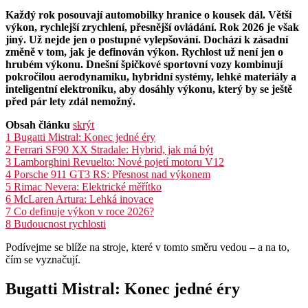
Každý rok posouvají automobilky hranice o kousek dál. Větší
výkon, rychlejší zrychlení, přesnější ovládání. Rok 2026 je však
jiný. Už nejde jen o postupné vylepšování. Dochází k zásadní
změně v tom, jak je definován výkon. Rychlost už není jen o
hrubém výkonu. Dnešní špičkové sportovní vozy kombinují
pokročilou aerodynamiku, hybridní systémy, lehké materiály a
inteligentní elektroniku, aby dosáhly výkonu, který by se ještě
před pár lety zdál nemožný.
Obsah článku
skrýt
1
Bugatti Mistral: Konec jedné éry
2
Ferrari SF90 XX Stradale: Hybrid, jak má být
3
Lamborghini Revuelto: Nové pojetí motoru V12
4
Porsche 911 GT3 RS: Přesnost nad výkonem
5
Rimac Nevera: Elektrické měřítko
6
McLaren Artura: Lehká inovace
7
Co definuje výkon v roce 2026?
8
Budoucnost rychlosti
Podívejme se blíže na stroje, které v tomto směru vedou – a na to,
čím se vyznačují.
Bugatti Mistral: Konec jedné éry