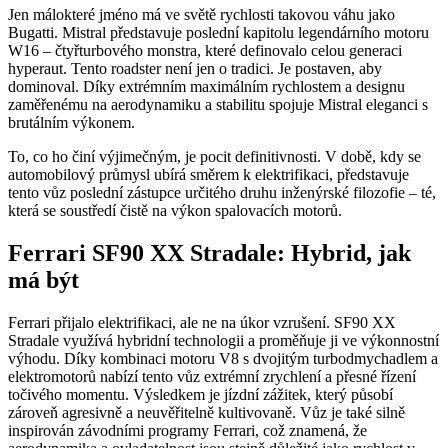
Jen málokteré jméno má ve světě rychlosti takovou váhu jako
Bugatti. Mistral představuje poslední kapitolu legendárního motoru
W16 – čtyřturbového monstra, které definovalo celou generaci
hyperaut. Tento roadster není jen o tradici. Je postaven, aby
dominoval. Díky extrémním maximálním rychlostem a designu
zaměřenému na aerodynamiku a stabilitu spojuje Mistral eleganci s
brutálním výkonem.
To, co ho činí výjimečným, je pocit definitivnosti. V době, kdy se
automobilový průmysl ubírá směrem k elektrifikaci, představuje
tento vůz poslední zástupce určitého druhu inženýrské filozofie – té,
která se soustředí čistě na výkon spalovacích motorů.
Ferrari SF90 XX Stradale: Hybrid, jak
má být
Ferrari přijalo elektrifikaci, ale ne na úkor vzrušení. SF90 XX
Stradale využívá hybridní technologii a proměňuje ji ve výkonnostní
výhodu. Díky kombinaci motoru V8 s dvojitým turbodmychadlem a
elektromotorů nabízí tento vůz extrémní zrychlení a přesné řízení
točivého momentu. Výsledkem je jízdní zážitek, který působí
zároveň agresivně a neuvěřitelně kultivovaně. Vůz je také silně
inspirován závodními programy Ferrari, což znamená, že