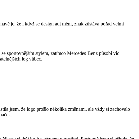
mavé je, že i když se design aut mění, znak zůstává pořád velmi
 se sportovnějším stylem, zatímco Mercedes-Benz působí víc
telnějších log vůbec.
stila jsem, že logo prošlo několika změnami, ale vždy si zachovalo
značek.
issan si drží kruh s názvem uprostřed. Postupně jsem si všimla, že