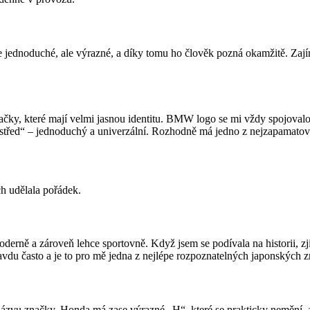
je jednoduché, ale výrazné, a díky tomu ho člověk pozná okamžitě. Zají
y, které mají velmi jasnou identitu. BMW logo se mi vždy spojovalo
střed“ – jednoduchý a univerzální. Rozhodně má jedno z nejzapamatova
ch udělala pořádek.
rně a zároveň lehce sportovně. Když jsem se podívala na historii, zji
avdu často a je to pro mě jedna z nejlépe rozpoznatelných japonských 
vu značky. Honda má zase výrazné „H“, které se prakticky nemění, a N