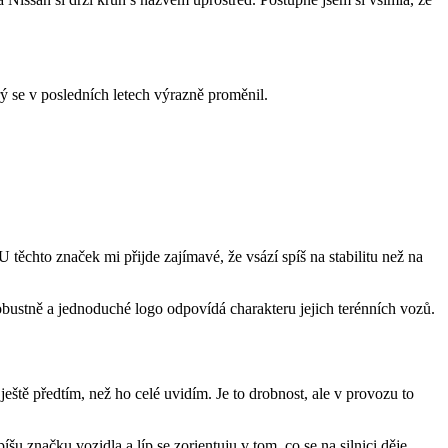
ý se v posledních letech výrazně proměnil.
těchto značek mi přijde zajímavé, že vsází spíš na stabilitu než na
obustně a jednoduché logo odpovídá charakteru jejich terénních vozů.
ště předtím, než ho celé uvidím. Je to drobnost, ale v provozu to
u značku vozidla a líp se zorientuju v tom, co se na silnici děje.