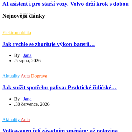
AI asistent i pro starší vozy. Volvo drží krok s dobou
Nejnovější články
Elektromobilita
Jak rychle se zhoršuje výkon baterií…
By
Jana
.
5 srpna, 2026
Aktuality
Auta
Doprava
Jak snížit spotřebu paliva: Praktické řidičské…
By
Jana
.
30 července, 2026
Aktuality
Auta
Volkswagen čelí zásadním změnám: až polovina…