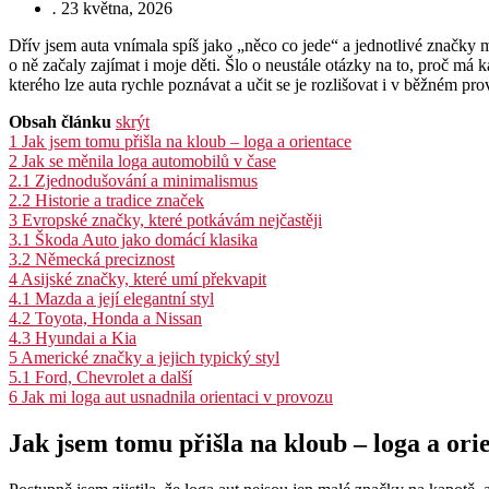
.
23 května, 2026
Dřív jsem auta vnímala spíš jako „něco co jede“ a jednotlivé značky m
o ně začaly zajímat i moje děti. Šlo o neustále otázky na to, proč má
kterého lze auta rychle poznávat a učit se je rozlišovat i v běžném pr
Obsah článku
skrýt
1
Jak jsem tomu přišla na kloub – loga a orientace
2
Jak se měnila loga automobilů v čase
2.1
Zjednodušování a minimalismus
2.2
Historie a tradice značek
3
Evropské značky, které potkávám nejčastěji
3.1
Škoda Auto jako domácí klasika
3.2
Německá preciznost
4
Asijské značky, které umí překvapit
4.1
Mazda a její elegantní styl
4.2
Toyota, Honda a Nissan
4.3
Hyundai a Kia
5
Americké značky a jejich typický styl
5.1
Ford, Chevrolet a další
6
Jak mi loga aut usnadnila orientaci v provozu
Jak jsem tomu přišla na kloub – loga a ori