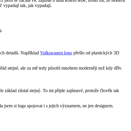
yž jsem se začala víc zajímat o auta kolem sebe, došlo mi, že některá
č vypadají tak, jak vypadají.
y.
ých detailů. Například
Volkswagen logo
přešlo od plastických 3D
ořád stejné, ale za mě tedy působí mnohem moderněji než kdy dřív.
základ zůstal stejný. To mi přijde zajímavé, protože člověk tak
a jsem si loga spojovat i s jejich významem, ne jen designem.