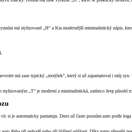
Hyundai má stylizované „H“ a Kia modernější minimalistický nápis, kter
á.
rolet má zase typický „motýlek“, který si už zapamatoval i můj syn. U 
m stylizovaným „T“ je moderní a minimalistická, zatímco Jeep působí r
ozu
víc si je automaticky pamatuju. Dnes už často poznám auto podle loga je
uto třeba při nehodě nebo při hlášení události. Díky tomu přesněji popíš