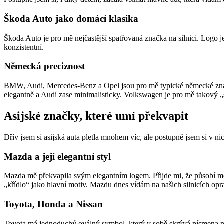
Škoda Auto jako domácí klasika
Škoda Auto je pro mě nejčastější spatřovaná značka na silnici. Logo 
konzistentní.
Německá preciznost
BMW, Audi, Mercedes-Benz a Opel jsou pro mě typické německé značk
elegantně a Audi zase minimalisticky. Volkswagen je pro mě takový „
Asijské značky, které umí překvapit
Dřív jsem si asijská auta pletla mnohem víc, ale postupně jsem si v ni
Mazda a její elegantní styl
Mazda mě překvapila svým elegantním logem. Přijde mi, že působí mode
„křídlo“ jako hlavní motiv. Mazdu dnes vídám na našich silnicích opr
Toyota, Honda a Nissan
Toyota má jednoduchý oválný symbol, který v sobě skrývá písmena náz