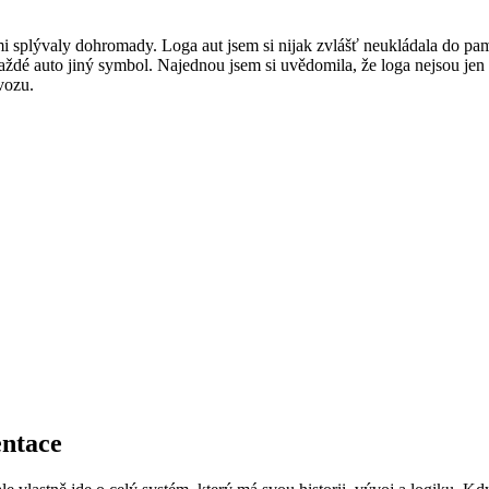
i splývaly dohromady. Loga aut jsem si nijak zvlášť neukládala do pamět
 každé auto jiný symbol. Najednou jsem si uvědomila, že loga nejsou jen
ovozu.
entace