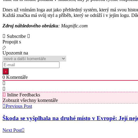
Dnes už vnímám loga aut jako přehledný systém, který má svou histo
Každá značka má svůj styl a příběh, který se odráží i v jejím logu. D
Zdroj náhledového obrázku
: Magnific.com
Subscribe
Propojit s
Upozornit na
0
Komentáře
Inline Feedbacks
Zobrazit všechny komentáře
Previous Post
Škoda se vyšplhala na druhé místo v Evropě: Její ne
Next Post