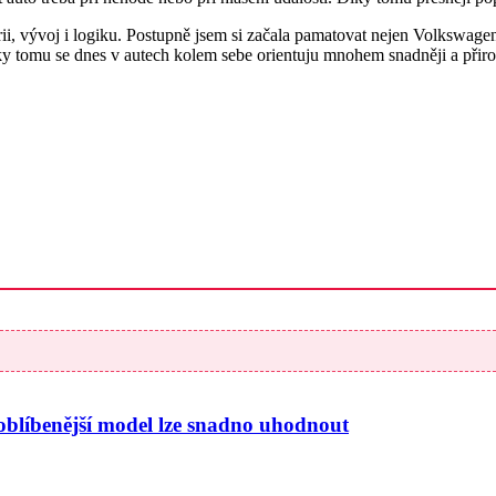
rii, vývoj i logiku. Postupně jsem si začala pamatovat nejen Volksw
íky tomu se dnes v autech kolem sebe orientuju mnohem snadněji a přiroz
joblíbenější model lze snadno uhodnout