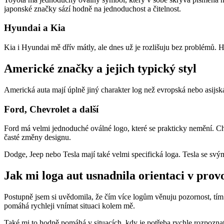
japonské značky sází hodně na jednoduchost a čitelnost.
Hyundai a Kia
Kia i Hyundai mě dřív mátly, ale dnes už je rozlišuju bez problémů. 
Americké značky a jejich typický styl
Americká auta mají úplně jiný charakter log než evropská nebo asijsk
Ford, Chevrolet a další
Ford má velmi jednoduché oválné logo, které se prakticky nemění. Chev
časté změny designu.
Dodge, Jeep nebo Tesla mají také velmi specifická loga. Tesla se svý
Jak mi loga aut usnadnila orientaci v prov
Postupně jsem si uvědomila, že čím více logům věnuju pozornost, tím 
pomáhá rychleji vnímat situaci kolem mě.
Také mi to hodně pomáhá v situacích, kdy je potřeba rychle rozpoznat a