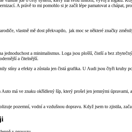
ale vlastně jde o celý systém, který má svou historii, vývoj a logiku. Kd
rnizací. A právě to mi pomohlo si je začít lépe pamatovat a chápat, pro
prarodiče, vlastně mě dost překvapilo, jak moc se některé značky změnil
 na jednoduchost a minimalismus. Loga jsou plošší, čistší a bez zbytečn
rnější a čitelnější.
stíny a efekty a zůstala jen čistá grafika. U Audi jsou čtyři kruhy p
uto má ve znaku okřídlený šíp, který prošel jen jemnými úpravami, ale 
izuje pozemní, vodní a vzdušnou dopravu. Když jsem to zjistila, začal
ji
 denně v provozu.