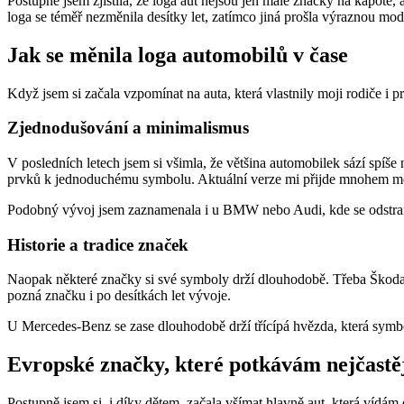
Postupně jsem zjistila, že loga aut nejsou jen malé značky na kapotě, 
loga se téměř nezměnila desítky let, zatímco jiná prošla výraznou mode
Jak se měnila loga automobilů v čase
Když jsem si začala vzpomínat na auta, která vlastnily moji rodiče i 
Zjednodušování a minimalismus
V posledních letech jsem si všimla, že většina automobilek sází spíše
prvků k jednoduchému symbolu. Aktuální verze mi přijde mnohem mode
Podobný vývoj jsem zaznamenala i u BMW nebo Audi, kde se odstranily 
Historie a tradice značek
Naopak některé značky si své symboly drží dlouhodobě. Třeba Škoda A
pozná značku i po desítkách let vývoje.
U Mercedes-Benz se zase dlouhodobě drží třícípá hvězda, která symbol
Evropské značky, které potkávám nejčastě
Postupně jsem si, i díky dětem, začala všímat hlavně aut, která vídám