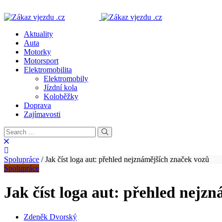
Aktuality
Auta
Motorky
Motorsport
Elektromobilita
Elektromobily
Jízdní kola
Koloběžky
Doprava
Zajímavosti
Spolupráce
/
Jak číst loga aut: přehled nejznámějších značek vozů
Spolupráce
Jak číst loga aut: přehled nejz
Zdeněk Dvorský